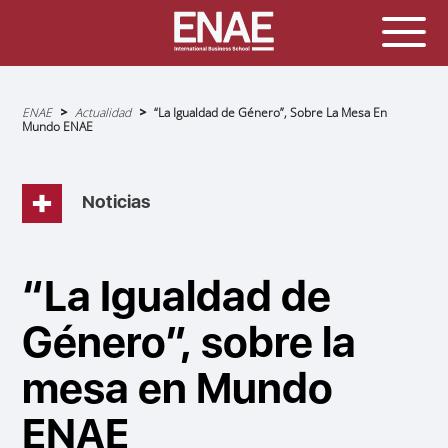
Sobrescribir
ENAE
Actualidad
“La Igualdad de Género”, Sobre La Mesa En
enlaces
Mundo ENAE
de
ayuda
a
la
navegación
Noticias
“La Igualdad de
Género”, sobre la
mesa en Mundo
ENAE