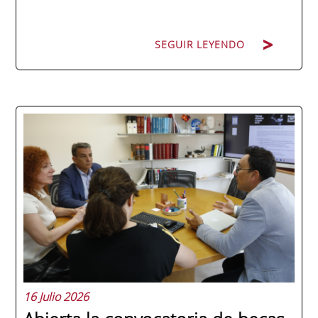
SEGUIR LEYENDO
La promoción 2025/2026 de ENAE Business
School se convirtió en una de las más
internacionales de la historia de la escuela
en una ceremonia celebrada en Murcia
con 44 grados y más de 600 asistentes.
Ricardo Navarro, vicepresidente senior de
Generac Power Systems en Estados Unidos
y antiguo alumno...
16 Julio 2026