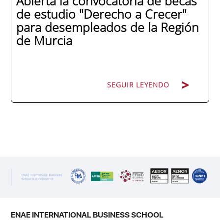
Abierta la convocatoria de becas
de estudio "Derecho a Crecer"
para desempleados de la Región
de Murcia
SEGUIR LEYENDO
SEGUIR LEYENDO
ENAE Business School y el SEF han
renovado su acuerdo de colaboración para
la convocatoria 2026 de las Becas "Derecho
a Crecer". El programa está dirigido a
personas inscritas como demandantes de
empleo en la Región de Murcia y ofrece
becas de estudio parciales (50%), además
ENAE INTERNATIONAL BUSINESS SCHOOL