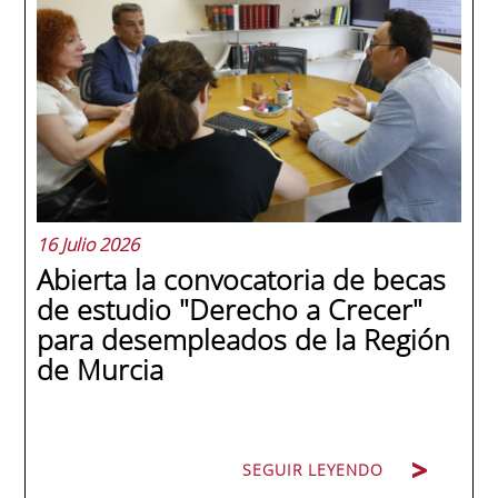
internacionales de la historia de la escuela
en una ceremonia celebrada en Murcia
con 44 grados y más de 600 asistentes.
Ricardo Navarro, vicepresidente senior de
Generac Power Systems en Estados Unidos
y antiguo alumno...
16 Julio 2026
Abierta la convocatoria de becas
de estudio "Derecho a Crecer"
para desempleados de la Región
de Murcia
SEGUIR LEYENDO
SEGUIR LEYENDO