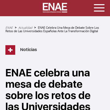
Sobrescribir
ENAE
Actualidad
ENAE Celebra Una Mesa de Debate Sobre Los
enlaces
Retos de Las Universidades Españolas Ante La Transformación Digital
de
ayuda
a
la
navegación
Noticias
ENAE celebra una
mesa de debate
sobre los retos de
las Universidades