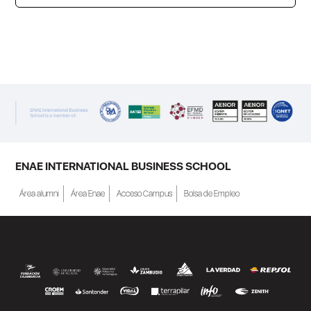
ENAE Business School y el SEF han
renovado su acuerdo de colaboración para
la convocatoria 2026 de las Becas "Derecho
a Crecer". El programa está dirigido a
personas inscritas como demandantes de
empleo en la Región de Murcia y ofrece
becas de estudio parciales (50%), además
ENAE INTERNATIONAL BUSINESS SCHOOL
de al menos una beca...
Área alumni
Área Enae
Acceso Campus
Bolsa de Empleo