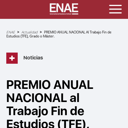
Sobrescribir
ENAE
Actualidad
PREMIO ANUAL NACIONAL Al Trabajo Fin de
enlaces
Estudios (TFE), Grado o Máster.
de
ayuda
a
la
navegación
Noticias
PREMIO ANUAL
NACIONAL al
Trabajo Fin de
Estudios (TFE),