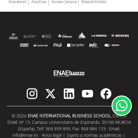
Área alumni
Área Enae
Acceso Campus
Bolsa de Empleo
SEGUIR LEYENDO
© 2026
ENAE INTERNATIONAL BUSINESS SCHOOL.
Edificio
ENAE Nº 13. Campus Universitario de Espinardo. 30100 MURCIA
(España). Telf. 968 899 899, Fax: 868 884 133 · Email:
info@enae.es
·
Aviso legal
|
Sujeto a normas académicas
|