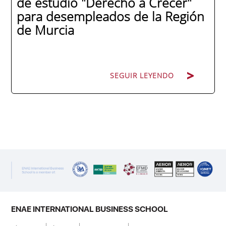
de estudio "Derecho a Crecer"
para desempleados de la Región
de Murcia
SEGUIR LEYENDO
SEGUIR LEYENDO
ENAE Business School y el SEF han
renovado su acuerdo de colaboración para
la convocatoria 2026 de las Becas "Derecho
a Crecer". El programa está dirigido a
personas inscritas como demandantes de
empleo en la Región de Murcia y ofrece
becas de estudio parciales (50%), además
ENAE INTERNATIONAL BUSINESS SCHOOL
de al menos una beca...