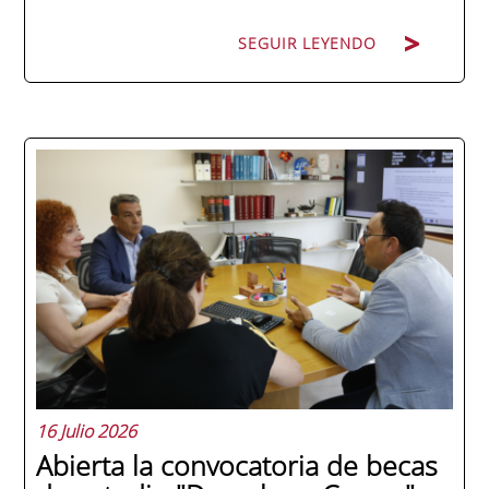
SEGUIR LEYENDO
La promoción 2025/2026 de ENAE Business
School se convirtió en una de las más
internacionales de la historia de la escuela
en una ceremonia celebrada en Murcia
con 44 grados y más de 600 asistentes.
Ricardo Navarro, vicepresidente senior de
Generac Power Systems en Estados Unidos
y antiguo alumno...
16 Julio 2026
Abierta la convocatoria de becas