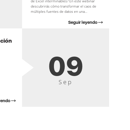
de Excel interminables? En este webinar
descubrirás cómo transformar el caos de
múltiples fuentes de datos en una...
Seguir leyendo
ación
09
Sep
yendo