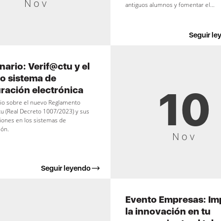
Nov
antiguos alumnos y fomentar el...
Seguir le
ario: Verif@ctu y el
o sistema de
10
uración electrónica
io sobre el nuevo Reglamento
u (Real Decreto 1007/2023) y sus
iones en los sistemas de
ión.
Nov
Seguir leyendo
Evento Empresas: Im
la innovación en tu