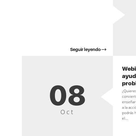
Seguir leyendo
Webi
ayud
08
prob
¿Quieres
conviert
enseñar
a la acc
Oct
podrás 
el...