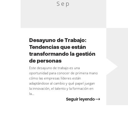
Sep
Desayuno de Trabajo:
Tendencias que están
transformando la gestión
de personas
Este desayuno de trabajo es una
oportunidad para conocer de primera mano
cómo las empresas líderes están
adaptándose al cambio y qué papel juegan
la innovación, el talento y la formación en
la...
Seguir leyendo
Paginación