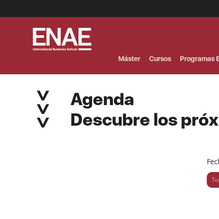
Menú
Superior
(Header)
Máster
Cursos
Programas E
Agenda
Descubre los pró
Fec
To