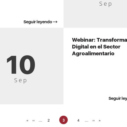
Sep
Seguir leyendo
Webinar: Transform
Digital en el Sector
10
Agroalimentario
Sep
Seguir le
Primera
«
Página
‹‹
…
Página
2
3
Página
4
…
Siguiente
››
Última
»
Página
página
anterior
página
página