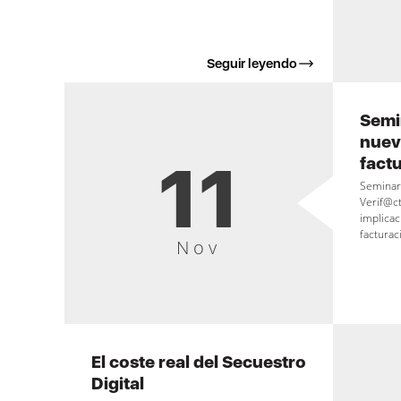
Seguir leyendo
Semin
nuev
11
fact
Seminar
Verif@ct
implicac
facturac
Nov
El coste real del Secuestro
Digital