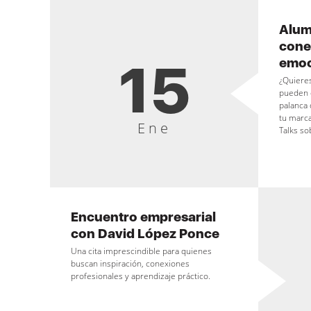
Alum
cone
15
emoc
¿Quiere
pueden c
palanca 
tu marca
Ene
Talks so
Encuentro empresarial
con David López Ponce
Una cita imprescindible para quienes
buscan inspiración, conexiones
profesionales y aprendizaje práctico.