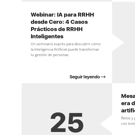
Webinar: IA para RRHH
desde Cero: 4 Casos
Prácticos de RRHH
Inteligentes
Un seminario exprés para descubrir cómo
la Inteligencia Artificial puede transformar
tu gestión de personas.
Seguir leyendo
Mesa
era d
25
artif
Retos y 
con éxit