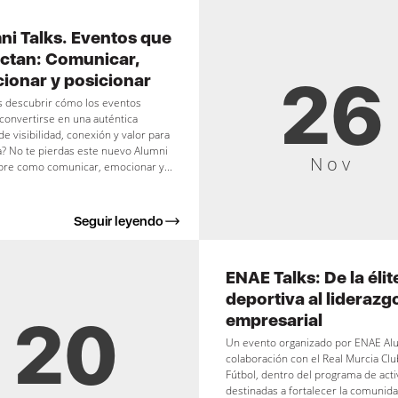
ni Talks. Eventos que
ctan: Comunicar,
26
ionar y posicionar
s descubrir cómo los eventos
onvertirse en una auténtica
de visibilidad, conexión y valor para
? No te pierdas este nuevo Alumni
Nov
bre como comunicar, emocionar y...
Seguir leyendo
ENAE Talks: De la élit
deportiva al liderazg
20
empresarial
Un evento organizado por ENAE Al
colaboración con el Real Murcia Clu
Fútbol, dentro del programa de act
destinadas a fortalecer la comunid