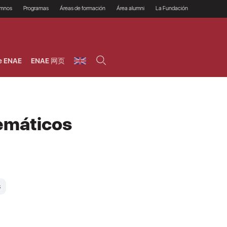
umnos
Programas
Áreas de formación
Área alumni
La Fundación
Por qué ENAE?
Todos los programas
Legal/Fiscal
Beneficios
olsa de empleo
Máster
Tecnología / Digital /
Asociarse
Semipresenciales y
Innovación / Data
oros
Preguntas Frecuentes
online
Science
e ENAE
ENAE 网页
rácticas en empresas
Programas Ejecutivos
Riesgos
NAE Alumni
Cursos de Postgrado y
Personas / RRHH /
Profesionales (Online)
HHDD
roceso de admisión
Agronegocios
inanciación, Becas y
onificación
Comercial / Marketing/
Ventas
inanciación estudios
emáticos
magin LaCaixa
Dirección / Gestión /
Administración de
réstamo Imagina
empresas
studios Caja Rural
entral
Finanzas
entajas
Operaciones
s