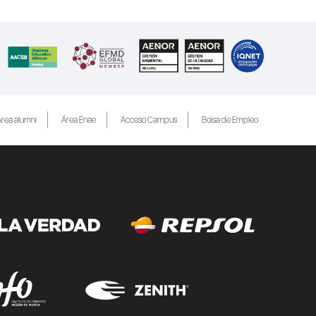
rea alumni
Área Enae
Acceso Campus
Bolsa de Empleo