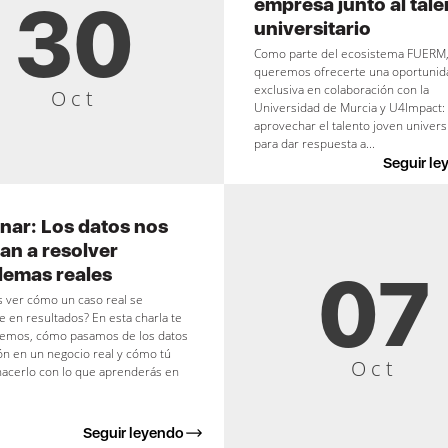
30
empresa junto al tale
universitario
Como parte del ecosistema FUERM
queremos ofrecerte una oportunid
exclusiva en colaboración con la
Oct
Universidad de Murcia y U4Impact:
aprovechar el talento joven univers
para dar respuesta a...
Seguir le
nar: Los datos nos
an a resolver
07
lemas reales
 ver cómo un caso real se
e en resultados? En esta charla te
emos, cómo pasamos de los datos
ión en un negocio real y cómo tú
Oct
hacerlo con lo que aprenderás en
Seguir leyendo