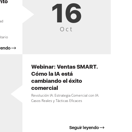
16
nto
,
ad
Oct
itario
yendo
Webinar: Ventas SMART.
Cómo la IA está
cambiando el éxito
comercial
Revolución IA: Estrategia Comercial con IA:
Casos Reales y Tácticas Eficaces
Seguir leyendo