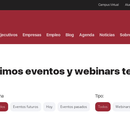
Campus Virtual
Al
¿
B
F
jecutivos
Empresas
Empleo
Blog
Agenda
Noticias
Sobr
P
E
P
F
B
F
ximos eventos y webinars t
I
P
e
C
V
ha
Tipo:
dos
Eventos futuros
Hoy
Eventos pasados
Todos
Webinar