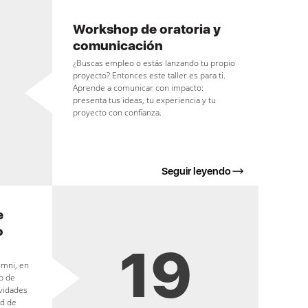
Workshop de oratoria y
comunicación
¿Buscas empleo o estás lanzando tu propio
proyecto? Entonces este taller es para ti.
Aprende a comunicar con impacto:
presenta tus ideas, tu experiencia y tu
proyecto con confianza.
Seguir leyendo
e
o
19
umni, en
b de
ividades
ad de