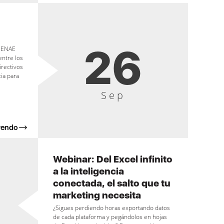
26
e ENAE
entre los
irectivos
ia para
Sep
yendo
Webinar: Del Excel infinito
a la inteligencia
conectada, el salto que tu
marketing necesita
¿Sigues perdiendo horas exportando datos
de cada plataforma y pegándolos en hojas