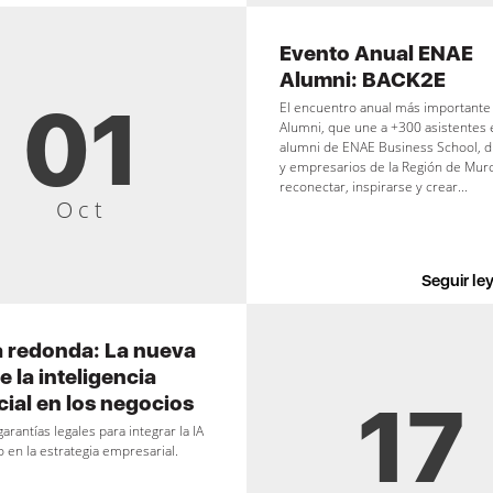
Evento Anual ENAE
Alumni: BACK2E
01
El encuentro anual más important
Alumni, que une a +300 asistentes 
alumni de ENAE Business School, d
y empresarios de la Región de Murc
reconectar, inspirarse y crear...
Oct
Seguir le
 redonda: La nueva
e la inteligencia
17
icial en los negocios
garantías legales para integrar la IA
o en la estrategia empresarial.