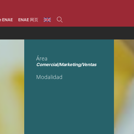
umnos
Programas
Áreas de formación
Área alumni
La Fundación
Por qué ENAE?
Todos los programas
Legal/Fiscal
Beneficios
e ENAE
ENAE 网页
olsa de empleo
Máster
Tecnología / Digital /
Asociarse
Semipresenciales y
Innovación / Data
oros
Preguntas Frecuentes
online
Science
rácticas en empresas
Programas Ejecutivos
Riesgos
NAE Alumni
Cursos de Postgrado y
Personas / RRHH /
Profesionales (Online)
HHDD
roceso de admisión
Agronegocios
Área
inanciación, Becas y
onificación
Comercial / Marketing/
Comercial/Marketing/Ventas
Ventas
inanciación estudios
magin LaCaixa
Dirección / Gestión /
Modalidad
Administración de
réstamo Imagina
empresas
studios Caja Rural
entral
Finanzas
entajas
Operaciones