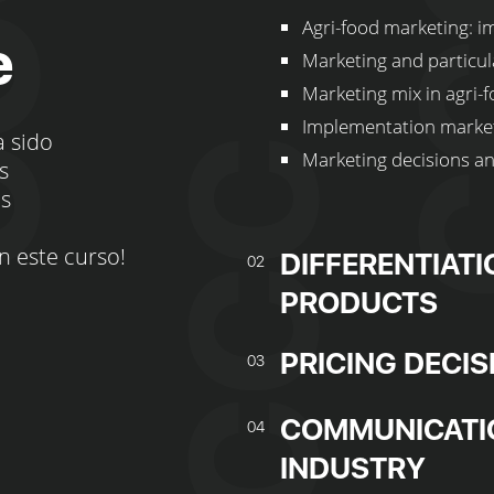
Agri-food marketing: i
e
Marketing and particula
Marketing mix in agri-
Implementation marketi
a sido
Marketing decisions a
s
os
n este curso!
DIFFERENTIAT
02
PRODUCTS
PRICING DECIS
03
COMMUNICATIO
04
INDUSTRY