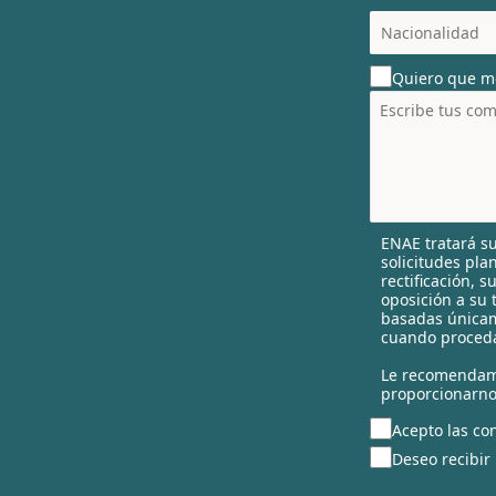
c
o
u
Quiero que m
n
t
r
y
s
e
l
ENAE tratará su
e
solicitudes pla
c
rectificación, 
t
oposición a su 
e
basadas únicam
cuando proceda
d
Le recomendam
proporcionarno
Acepto las con
Deseo recibir