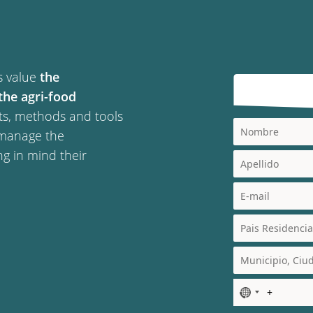
ts value
the
the agri-food
ts, methods and tools
y manage the
ng in mind their
N
o