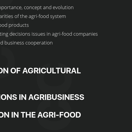
mportance, concept and evolution
rities of the agri-food system
food products
ng decisions issues in agri-food companies
nd business cooperation
ION OF AGRICULTURAL
IONS IN AGRIBUSINESS
N IN THE AGRI-FOOD