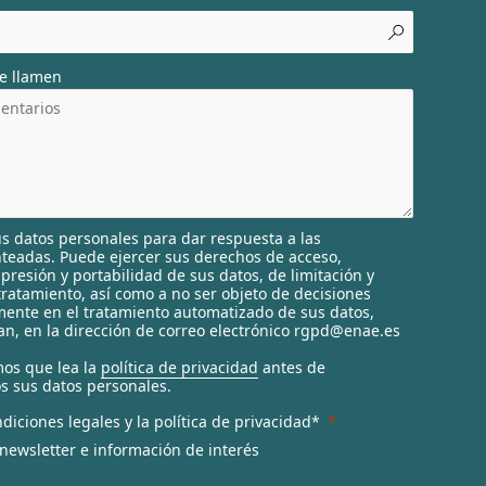
e llamen
s datos personales para dar respuesta a las
nteadas. Puede ejercer sus derechos de acceso,
supresión y portabilidad de sus datos, de limitación y
tratamiento, así como a no ser objeto de decisiones
ente en el tratamiento automatizado de sus datos,
n, en la dirección de correo electrónico rgpd@enae.es
os que lea la
política de privacidad
antes de
s sus datos personales.
diciones legales y la política de privacidad*
 newsletter e información de interés