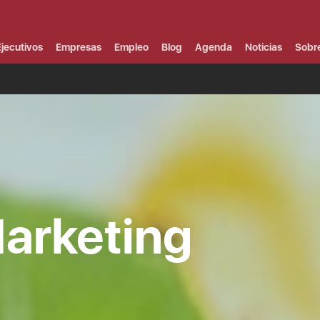
Campus Virtual
Al
¿
jecutivos
Empresas
Empleo
Blog
Agenda
Noticias
Sobr
B
F
P
E
P
F
B
F
I
P
e
C
arketing
V