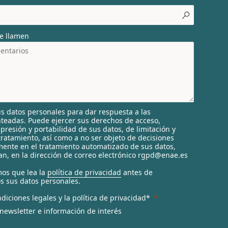
e llamen
s datos personales para dar respuesta a las
nteadas. Puede ejercer sus derechos de acceso,
supresión y portabilidad de sus datos, de limitación y
tratamiento, así como a no ser objeto de decisiones
ente en el tratamiento automatizado de sus datos,
n, en la dirección de correo electrónico rgpd@enae.es
os que lea la
política de privacidad
antes de
s sus datos personales.
diciones legales y la política de privacidad*
 newsletter e información de interés