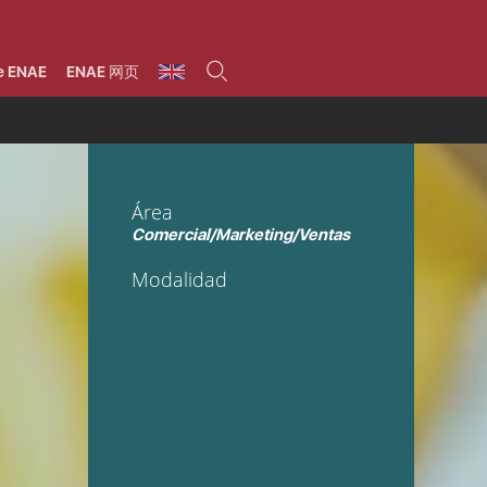
umnos
Programas
Áreas de formación
Área alumni
La Fundación
Por qué ENAE?
Todos los programas
Legal/Fiscal
Beneficios
e ENAE
ENAE 网页
olsa de empleo
Máster
Tecnología / Digital /
Asociarse
Semipresenciales y
Innovación / Data
oros
Preguntas Frecuentes
online
Science
rácticas en empresas
Programas Ejecutivos
Riesgos
NAE Alumni
Cursos de Postgrado y
Personas / RRHH /
Profesionales (Online)
HHDD
roceso de admisión
Agronegocios
Área
inanciación, Becas y
onificación
Comercial / Marketing/
Comercial/Marketing/Ventas
Ventas
inanciación estudios
magin LaCaixa
Dirección / Gestión /
Modalidad
Administración de
réstamo Imagina
empresas
studios Caja Rural
entral
Finanzas
entajas
Operaciones