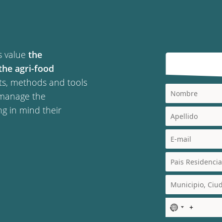
ts value
the
the agri-food
ts, methods and tools
y manage the
ng in mind their
N
o