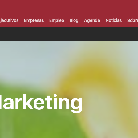
Campus Virtual
Al
¿
jecutivos
Empresas
Empleo
Blog
Agenda
Noticias
Sobr
B
F
P
E
P
F
B
F
I
P
e
C
arketing
V