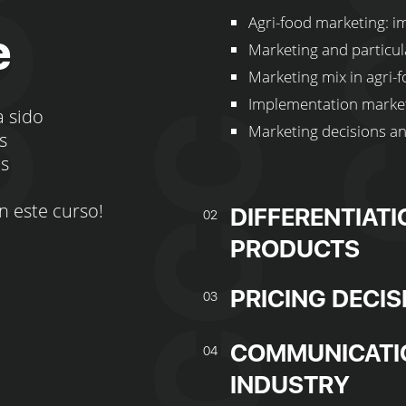
Agri-food marketing: i
e
Marketing and particula
Marketing mix in agri-
Implementation marketi
a sido
Marketing decisions a
s
os
n este curso!
DIFFERENTIAT
02
PRODUCTS
PRICING DECIS
03
COMMUNICATIO
04
INDUSTRY