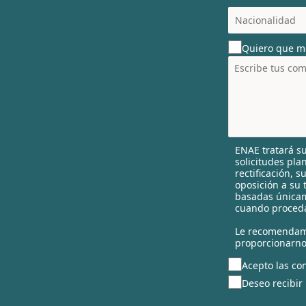
c
o
u
Quiero que m
n
t
r
y
s
e
l
ENAE tratará su
e
solicitudes pla
c
rectificación, 
t
oposición a su 
e
basadas únicam
cuando proceda
d
Le recomendam
proporcionarno
Acepto las con
Deseo recibir