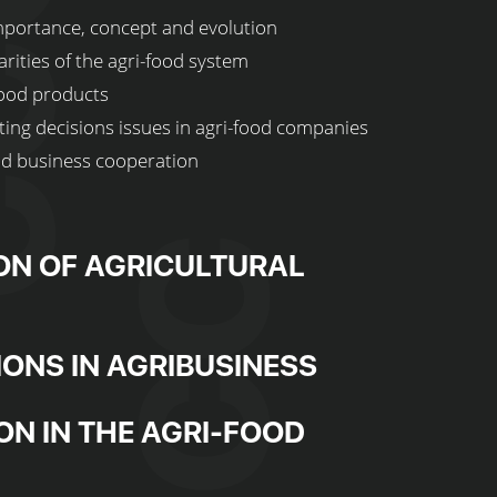
mportance, concept and evolution
rities of the agri-food system
food products
ng decisions issues in agri-food companies
nd business cooperation
ION OF AGRICULTURAL
IONS IN AGRIBUSINESS
N IN THE AGRI-FOOD