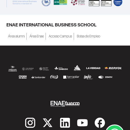
ENAE INTERNATIONAL BUSINESS SCHOOL
Área alumni
Área Enae
Acceso Campus
Bolsa de Empleo