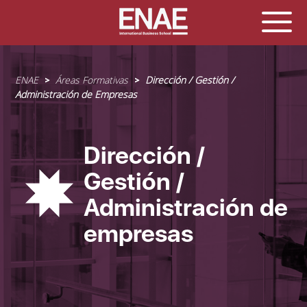
Sobrescribir
ENAE
Áreas Formativas
Dirección / Gestión /
enlaces
Administración de Empresas
de
ayuda
a
Dirección /
la
navegación
Gestión /
Administración de
empresas