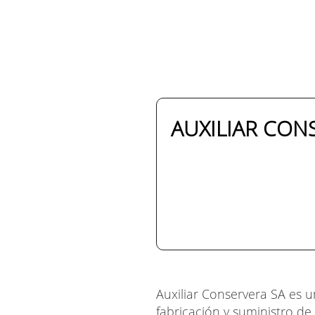
AUXILIAR CONS
Auxiliar Conservera SA es u
fabricación y suministro d