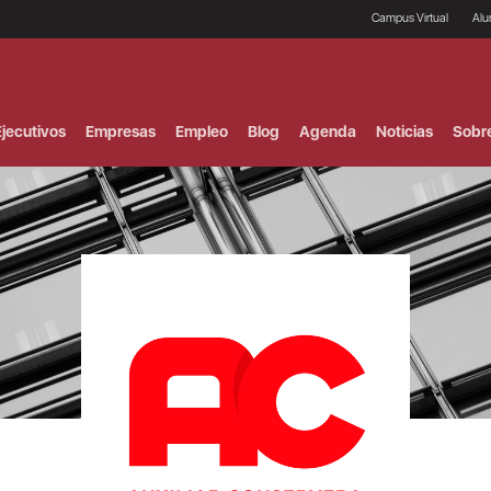
Campus Virtual
Al
¿
B
F
jecutivos
Empresas
Empleo
Blog
Agenda
Noticias
Sobr
P
E
P
F
B
F
I
P
e
C
V