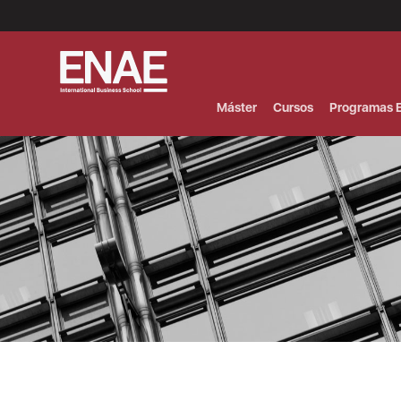
Menú
Superior
(Header)
Máster
Cursos
Programas E