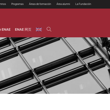
umnos
Programas
Áreas de formación
Área alumni
La Fundación
Por qué ENAE?
Todos los programas
Legal/Fiscal
Beneficios
olsa de empleo
Máster
Tecnología / Digital /
Asociarse
Semipresenciales y
Innovación / Data
oros
Preguntas Frecuentes
online
Science
e ENAE
ENAE 网页
rácticas en empresas
Programas Ejecutivos
Riesgos
NAE Alumni
Cursos de Postgrado y
Personas / RRHH /
Profesionales (Online)
HHDD
roceso de admisión
Agronegocios
inanciación, Becas y
onificación
Comercial / Marketing/
Ventas
inanciación estudios
magin LaCaixa
Dirección / Gestión /
Administración de
réstamo Imagina
empresas
studios Caja Rural
entral
Finanzas
entajas
Operaciones