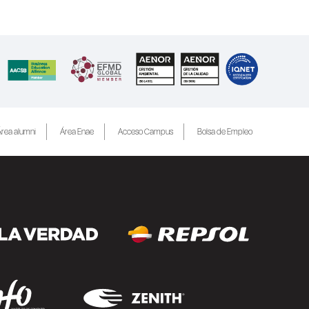
rea alumni
Área Enae
Acceso Campus
Bolsa de Empleo