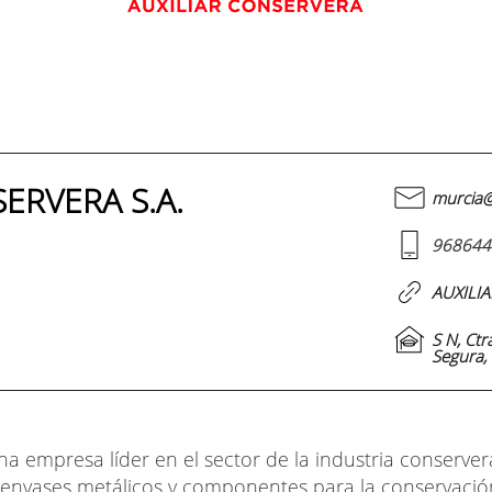
ERVERA S.A.
murcia@
968644
AUXILIA
S N, Ctr
Segura,
na empresa líder en el sector de la industria conservera
e envases metálicos y componentes para la conservaci