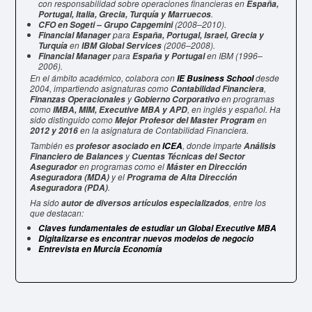
con responsabilidad sobre operaciones financieras en
España,
.
Portugal, Italia, Grecia, Turquía y Marruecos
(2008–2010).
CFO en Sogeti – Grupo Capgemini
para
Financial Manager
España, Portugal, Israel, Grecia y
en
(2006–2008).
Turquía
IBM Global Services
para
en IBM (1996–
Financial Manager
España y Portugal
2006).
En el ámbito académico, colabora con
desde
IE Business School
2004, impartiendo asignaturas como
,
Contabilidad Financiera
y
en programas
Finanzas Operacionales
Gobierno Corporativo
como
, en inglés y español. Ha
IMBA, MIM, Executive MBA y APD
sido distinguido como
en
Mejor Profesor del Master Program
en la asignatura de Contabilidad Financiera.
2012 y 2016
También es
, donde imparte
profesor asociado en
ICEA
Análisis
y
Financiero de Balances
Cuentas Técnicas del Sector
en programas como el
Asegurador
Máster en Dirección
y el
Aseguradora (MDA)
Programa de Alta Dirección
.
Aseguradora (PDA)
Ha sido
, entre los
autor de diversos artículos especializados
que destacan:
Claves fundamentales de estudiar un Global Executive MBA
Digitalizarse es encontrar nuevos modelos de negocio
Entrevista en Murcia Economía