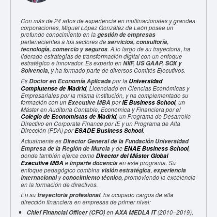
Con más de 24 años de experiencia en multinacionales y grandes
corporaciones, Miguel López González de León posee un
profundo conocimiento en la
gestión de empresas
pertenecientes a los sectores de
servicios, consultoría,
. A lo largo de su trayectoria, ha
tecnología, comercio y seguros
liderado estrategias de transformación digital con un enfoque
estratégico e innovador. Es experto en
NIIF, US GAAP, SOX y
y ha formado parte de diversos Comités Ejecutivos.
Solvencia,
Es
por la
Doctor en Economía Aplicada
Universidad
, Licenciado en Ciencias Económicas y
Complutense de Madrid
Empresariales por la misma institución, y ha complementado su
formación con un
por
, un
Executive MBA
IE Business School
Máster en Auditoría Contable, Económica y Financiera por el
, un Programa de Desarrollo
Colegio de Economistas de Madrid
Directivo en Corporate Finance por IE y un Programa de Alta
Dirección (PDA) por
.
ESADE Business School
Actualmente es
Director General de la Fundación Universidad
y de
,
Empresa de la Región de Murcia
ENAE Business School
donde también ejerce como
Director del Máster Global
e
en este programa. Su
Executive MBA
imparte docencia
enfoque pedagógico combina
,
visión estratégica
experiencia
y
, promoviendo la excelencia
internacional
conocimiento técnico
en la formación de directivos.
En su
, ha ocupado cargos de alta
trayectoria profesional
dirección financiera en empresas de primer nivel:
en
(2010–2019),
Chief Financial Officer (CFO)
AXA MEDLA IT