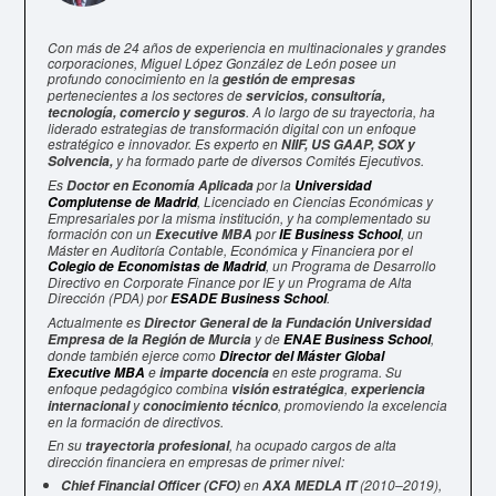
Con más de 24 años de experiencia en multinacionales y grandes
corporaciones, Miguel López González de León posee un
profundo conocimiento en la
gestión de empresas
pertenecientes a los sectores de
servicios, consultoría,
. A lo largo de su trayectoria, ha
tecnología, comercio y seguros
liderado estrategias de transformación digital con un enfoque
estratégico e innovador. Es experto en
NIIF, US GAAP, SOX y
y ha formado parte de diversos Comités Ejecutivos.
Solvencia,
Es
por la
Doctor en Economía Aplicada
Universidad
, Licenciado en Ciencias Económicas y
Complutense de Madrid
Empresariales por la misma institución, y ha complementado su
formación con un
por
, un
Executive MBA
IE Business School
Máster en Auditoría Contable, Económica y Financiera por el
, un Programa de Desarrollo
Colegio de Economistas de Madrid
Directivo en Corporate Finance por IE y un Programa de Alta
Dirección (PDA) por
.
ESADE Business School
Actualmente es
Director General de la Fundación Universidad
y de
,
Empresa de la Región de Murcia
ENAE Business School
donde también ejerce como
Director del Máster Global
e
en este programa. Su
Executive MBA
imparte docencia
enfoque pedagógico combina
,
visión estratégica
experiencia
y
, promoviendo la excelencia
internacional
conocimiento técnico
en la formación de directivos.
En su
, ha ocupado cargos de alta
trayectoria profesional
dirección financiera en empresas de primer nivel:
en
(2010–2019),
Chief Financial Officer (CFO)
AXA MEDLA IT