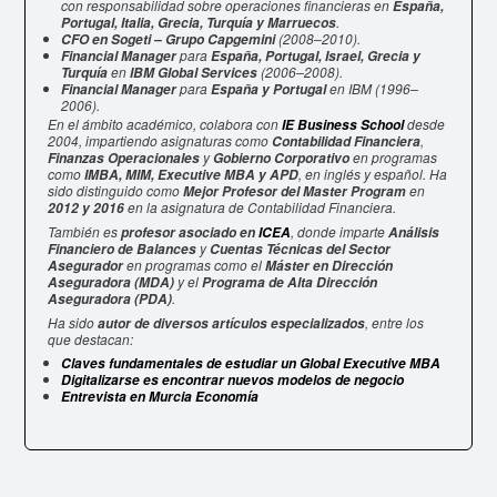
con responsabilidad sobre operaciones financieras en
España,
.
Portugal, Italia, Grecia, Turquía y Marruecos
(2008–2010).
CFO en Sogeti – Grupo Capgemini
para
Financial Manager
España, Portugal, Israel, Grecia y
en
(2006–2008).
Turquía
IBM Global Services
para
en IBM (1996–
Financial Manager
España y Portugal
2006).
En el ámbito académico, colabora con
desde
IE Business School
2004, impartiendo asignaturas como
,
Contabilidad Financiera
y
en programas
Finanzas Operacionales
Gobierno Corporativo
como
, en inglés y español. Ha
IMBA, MIM, Executive MBA y APD
sido distinguido como
en
Mejor Profesor del Master Program
en la asignatura de Contabilidad Financiera.
2012 y 2016
También es
, donde imparte
profesor asociado en
ICEA
Análisis
y
Financiero de Balances
Cuentas Técnicas del Sector
en programas como el
Asegurador
Máster en Dirección
y el
Aseguradora (MDA)
Programa de Alta Dirección
.
Aseguradora (PDA)
Ha sido
, entre los
autor de diversos artículos especializados
que destacan:
Claves fundamentales de estudiar un Global Executive MBA
Digitalizarse es encontrar nuevos modelos de negocio
Entrevista en Murcia Economía