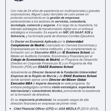
Con más de 24 años de experiencia en multinacionales y grandes
corporaciones, Miguel López González de León posee un
profundo conocimiento en la
gestión de empresas
pertenecientes a los sectores de
servicios, consultoría,
. A lo largo de su trayectoria, ha
tecnología, comercio y seguros
liderado estrategias de transformación digital con un enfoque
estratégico e innovador. Es experto en
NIIF, US GAAP, SOX y
y ha formado parte de diversos Comités Ejecutivos.
Solvencia,
Es
por la
Doctor en Economía Aplicada
Universidad
, Licenciado en Ciencias Económicas y
Complutense de Madrid
Empresariales por la misma institución, y ha complementado su
formación con un
por
, un
Executive MBA
IE Business School
Máster en Auditoría Contable, Económica y Financiera por el
, un Programa de Desarrollo
Colegio de Economistas de Madrid
Directivo en Corporate Finance por IE y un Programa de Alta
Dirección (PDA) por
.
ESADE Business School
Actualmente es
Director General de la Fundación Universidad
y de
,
Empresa de la Región de Murcia
ENAE Business School
donde también ejerce como
Director del Máster Global
e
en este programa. Su
Executive MBA
imparte docencia
enfoque pedagógico combina
,
visión estratégica
experiencia
y
, promoviendo la excelencia
internacional
conocimiento técnico
en la formación de directivos.
En su
, ha ocupado cargos de alta
trayectoria profesional
dirección financiera en empresas de primer nivel:
en
(2010–2019),
Chief Financial Officer (CFO)
AXA MEDLA IT