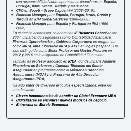
con responsabilidad sobre operaciones financieras en
España,
.
Portugal, Italia, Grecia, Turquía y Marruecos
(2008–2010).
CFO en Sogeti – Grupo Capgemini
para
Financial Manager
España, Portugal, Israel, Grecia y
en
(2006–2008).
Turquía
IBM Global Services
para
en IBM (1996–
Financial Manager
España y Portugal
2006).
En el ámbito académico, colabora con
desde
IE Business School
2004, impartiendo asignaturas como
,
Contabilidad Financiera
y
en programas
Finanzas Operacionales
Gobierno Corporativo
como
, en inglés y español. Ha
IMBA, MIM, Executive MBA y APD
sido distinguido como
en
Mejor Profesor del Master Program
en la asignatura de Contabilidad Financiera.
2012 y 2016
También es
, donde imparte
profesor asociado en
ICEA
Análisis
y
Financiero de Balances
Cuentas Técnicas del Sector
en programas como el
Asegurador
Máster en Dirección
y el
Aseguradora (MDA)
Programa de Alta Dirección
.
Aseguradora (PDA)
Ha sido
, entre los
autor de diversos artículos especializados
que destacan:
Claves fundamentales de estudiar un Global Executive MBA
Digitalizarse es encontrar nuevos modelos de negocio
Entrevista en Murcia Economía