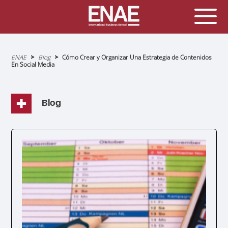
Sobrescribir
ENAE
Blog
Cómo Crear y Organizar Una Estrategia de Contenidos
enlaces
En Social Media
de
ayuda
a
la
navegación
Blog