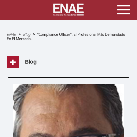
Sobrescribir
ENAE
Blog
“Compliance Officer”. El Profesional Más Demandado
enlaces
En El Mercado.
de
ayuda
a
la
navegación
Blog