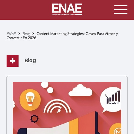
Sobrescribir
ENAE
Blog
Content Marketing Strategies: Claves Para Atraer y
enlaces
Convertir En 2026
de
ayuda
a
la
navegación
Blog