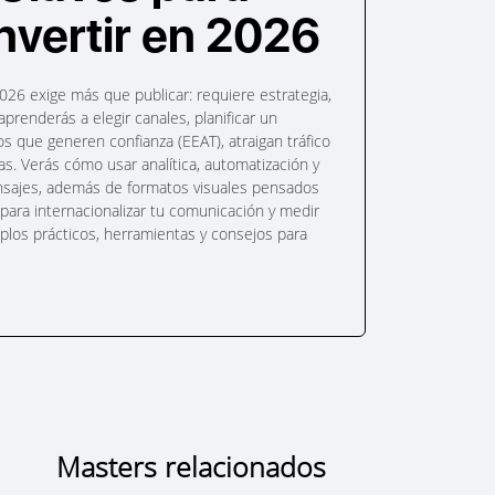
nvertir en 2026
026 exige más que publicar: requiere estrategia,
aprenderás a elegir canales, planificar un
os que generen confianza (EEAT), atraigan tráfico
as. Verás cómo usar analítica, automatización y
nsajes, además de formatos visuales pensados
s para internacionalizar tu comunicación y medir
plos prácticos, herramientas y consejos para
Masters relacionados