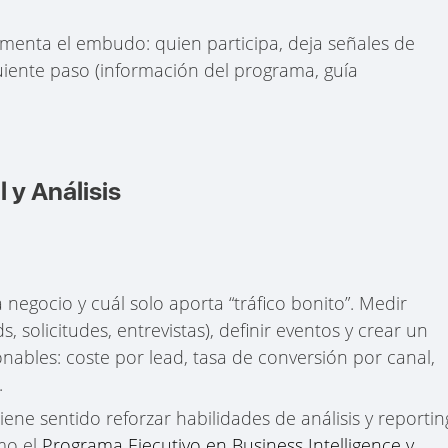
imenta el embudo: quien participa, deja señales de
guiente paso (información del programa, guía
 y Análisis
 negocio y cuál solo aporta “tráfico bonito”. Medir
ds, solicitudes, entrevistas), definir eventos y crear un
ables: coste por lead, tasa de conversión por canal,
.
ene sentido reforzar habilidades de análisis y reportin
mo el
Programa Ejecutivo en Business Intelligence y