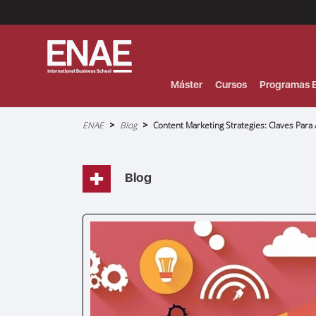
Menú
Superior
(Header)
Máster
Cursos
Programas E
Sobrescribir
ENAE
Blog
Content Marketing Strategies: Claves Para 
enlaces
de
ayuda
a
la
navegación
Blog