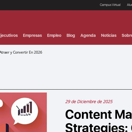
Campus Virtual
Al
¿
B
F
jecutivos
Empresas
Empleo
Blog
Agenda
Noticias
Sobr
P
E
P
Atraer y Convertir En 2026
F
B
F
I
P
e
C
V
29 de Diciembre de 2025
Content Ma
Strategies: