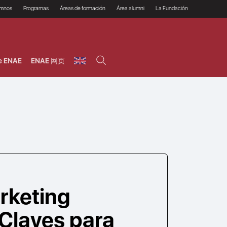
umnos
Programas
Áreas de formación
Área alumni
La Fundación
Por qué ENAE?
Todos los programas
Legal/Fiscal
Beneficios
olsa de empleo
Máster
Tecnología / Digital /
Asociarse
Semipresenciales y
Innovación / Data
oros
Preguntas Frecuentes
online
Science
e ENAE
ENAE 网页
rácticas en empresas
Programas Ejecutivos
Riesgos
NAE Alumni
Cursos de Postgrado y
Personas / RRHH /
Profesionales (Online)
HHDD
roceso de admisión
Agronegocios
inanciación, Becas y
onificación
Comercial / Marketing/
Ventas
inanciación estudios
magin LaCaixa
Dirección / Gestión /
Administración de
réstamo Imagina
empresas
studios Caja Rural
entral
Finanzas
entajas
Operaciones
rketing
 Claves para