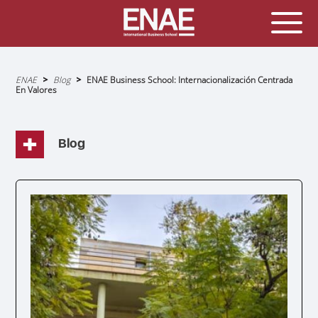
Sobrescribir
ENAE
Blog
ENAE Business School: Internacionalización Centrada
enlaces
En Valores
de
ayuda
a
la
navegación
Blog