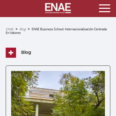
Sobrescribir
ENAE
Blog
ENAE Business School: Internacionalización Centrada
enlaces
En Valores
de
ayuda
a
la
navegación
Blog