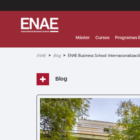
Menú
Superior
(Header)
Máster
Cursos
Programas E
Sobrescribir
ENAE
Blog
ENAE Business School: Internacionalizaci
enlaces
de
ayuda
a
la
navegación
Blog