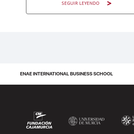
SEGUIR LEYENDO
Hay personas que ocupan puestos de
dirección y hay personas que lideran. La
diferencia no está en el cargo ni en la
antigüedad, sino en un conjunto de
competencias que se pueden aprender,
practicar y medir. Si te preguntas qué
ENAE INTERNATIONAL BUSINESS SCHOOL
separa a un directivo...