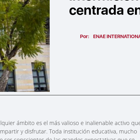
centrada en
Por:
ENAE INTERNATION
quier ámbito es el más valioso e inalienable activo qu
artir y disfrutar. Toda institución educativa, mucho
 ser conscientes de las grandes expectativas que se