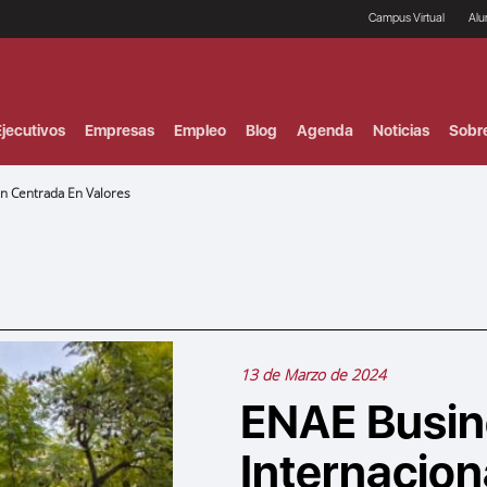
Campus Virtual
Al
¿
B
F
jecutivos
Empresas
Empleo
Blog
Agenda
Noticias
Sobr
P
E
P
ón Centrada En Valores
F
B
F
I
P
e
C
V
13 de Marzo de 2024
ENAE Busin
Internacion