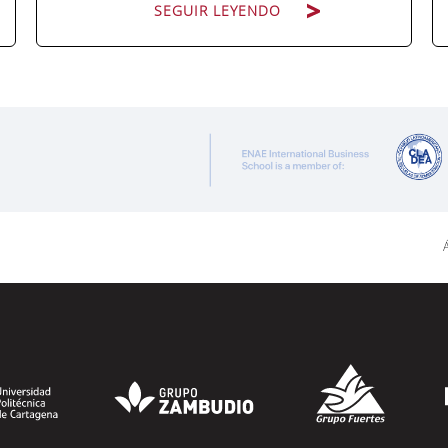
SEGUIR LEYENDO
Pocas figuras han ganado tanto peso en
la estructura corporativa española en la
última década como el compliance
officer. Desde que la reforma del Código
Penal extendió la responsabilidad penal
a las personas jurídicas, las empresas de
Á
cualquier...