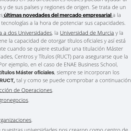
s y de sus países y regiones de origen. Se trata de un
as
a la
últimas novedades del mercado empresarial
 tecnologías a la hora de potenciar sus capacidades.
a a dos Universidades
, la
Universidad de Murcia
y la
iene la capacidad de otorgar títulos oficiales y así está
te cuando se quiere estudiar una titulación Máster
idades, Centros y Títulos (RUCT) para asegurarse que la
Por ejemplo, en el caso de ENAE Business School,
, siempre se incorporan los
títulos Máster oficiales
tal y como se puede comprobar a continuació
 RUCT,
rección de Operaciones
.
Agronegocios
.
rganizaciones
.
e nuestras universidades nos crearon como centro de