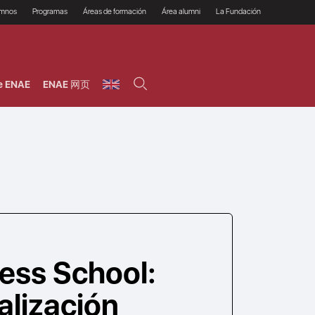
umnos
Programas
Áreas de formación
Área alumni
La Fundación
Por qué ENAE?
Todos los programas
Legal/Fiscal
Beneficios
olsa de empleo
Máster
Tecnología / Digital /
Asociarse
Semipresenciales y
Innovación / Data
oros
Preguntas Frecuentes
online
Science
e ENAE
ENAE 网页
rácticas en empresas
Programas Ejecutivos
Riesgos
NAE Alumni
Cursos de Postgrado y
Personas / RRHH /
Profesionales (Online)
HHDD
roceso de admisión
Agronegocios
inanciación, Becas y
onificación
Comercial / Marketing/
Ventas
inanciación estudios
magin LaCaixa
Dirección / Gestión /
Administración de
réstamo Imagina
empresas
studios Caja Rural
entral
Finanzas
entajas
Operaciones
ess School:
alización