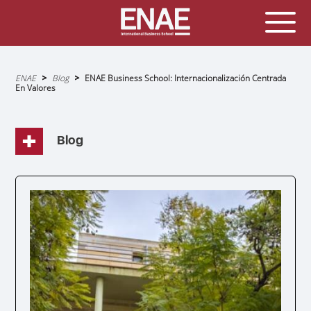
Sobrescribir
ENAE
Blog
ENAE Business School: Internacionalización Centrada
enlaces
En Valores
de
ayuda
a
la
navegación
Blog