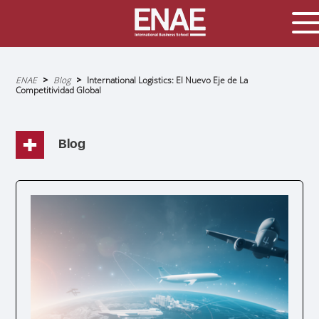
Sobrescribir
ENAE
Blog
International Logistics: El Nuevo Eje de La
enlaces
Competitividad Global
de
ayuda
a
la
navegación
Blog