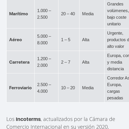
Grandes
1.000 –
volúmenes
Marítimo
20 – 40
Media
2.500
bajo coste
unitario
Urgente,
5.000 –
Aéreo
1 – 5
Alta
productos 
8.000
alto valor
Europa, cor
1.200 –
Carretera
2 – 7
Alta
y media
2.000
distancia
Corredor As
2.500 –
Europa,
Ferroviario
10 – 20
Media
4.000
cargas
pesadas
Los
, actualizados por la Cámara de
Incoterms
Comercio Internacional en su versión 2020,