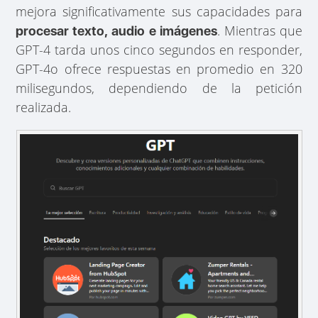
mejora significativamente sus capacidades para
. Mientras que
procesar texto, audio e imágenes
GPT-4 tarda unos cinco segundos en responder,
GPT-4o ofrece respuestas en promedio en 320
milisegundos, dependiendo de la petición
realizada.