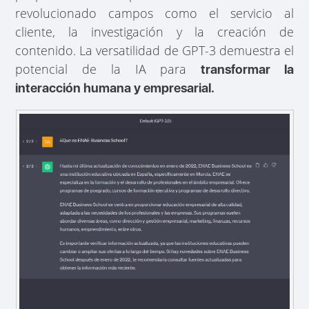
revolucionado campos como el servicio al
cliente, la investigación y la creación de
contenido. La versatilidad de GPT-3 demuestra el
potencial de la IA para
transformar la
interacción humana y empresarial.