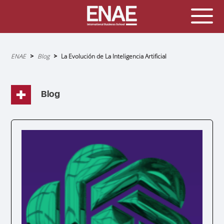
Sobrescribir
ENAE
Blog
La Evolución de La Inteligencia Artificial
enlaces
de
ayuda
a
la
navegación
Blog