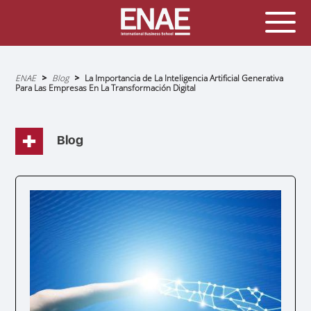
Sobrescribir
ENAE
Blog
La Importancia de La Inteligencia Artificial Generativa
enlaces
Para Las Empresas En La Transformación Digital
de
ayuda
a
la
navegación
Blog