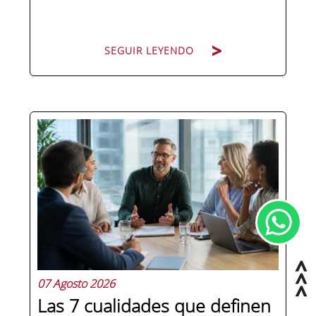
SEGUIR LEYENDO
Los almacenes más eficientes del
mundo ya no dependen solo de
carretilleros y operarios para mover
mercancía de un punto a otro. Cada
vez más empresas confían esa tarea a
robots que se desplazan de forma
autónoma, sin conductor y sin pausa.
Si te...
07 Agosto 2026
Las 7 cualidades que definen