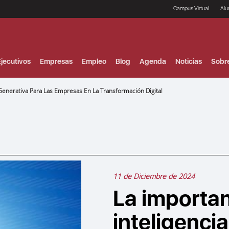
Campus Virtual
Al
¿
B
F
jecutivos
Empresas
Empleo
Blog
Agenda
Noticias
Sobr
P
E
P
l Generativa Para Las Empresas En La Transformación Digital
F
B
F
I
P
e
C
V
11 de Diciembre de 2024
La importan
inteligencia 