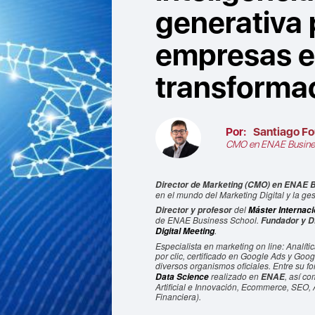
generativa 
empresas e
transformac
Por:
Santiago Fo
CMO en ENAE Busine
Director de Marketing (CMO) en ENAE 
en el mundo del Marketing Digital y la ges
del
Director y profesor
Máster Internacio
de ENAE Business School.
Fundador y D
.
Digital Meeting
Especialista en marketing on line: Anal
por clic, certificado en Google Ads y Goo
diversos organismos oficiales. Entre su f
realizado en
, así c
Data Science
ENAE
Artificial e Innovación, Ecommerce, SEO, A
Financiera).