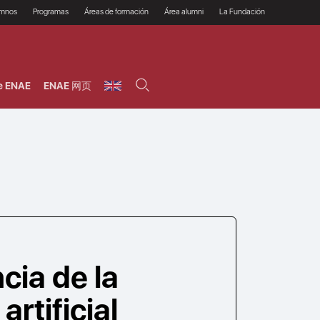
umnos
Programas
Áreas de formación
Área alumni
La Fundación
Por qué ENAE?
Todos los programas
Legal/Fiscal
Beneficios
olsa de empleo
Máster
Tecnología / Digital /
Asociarse
Semipresenciales y
Innovación / Data
oros
Preguntas Frecuentes
online
Science
e ENAE
ENAE 网页
rácticas en empresas
Programas Ejecutivos
Riesgos
NAE Alumni
Cursos de Postgrado y
Personas / RRHH /
Profesionales (Online)
HHDD
roceso de admisión
Agronegocios
inanciación, Becas y
onificación
Comercial / Marketing/
Ventas
inanciación estudios
magin LaCaixa
Dirección / Gestión /
Administración de
réstamo Imagina
empresas
studios Caja Rural
entral
Finanzas
entajas
Operaciones
cia de la
artificial