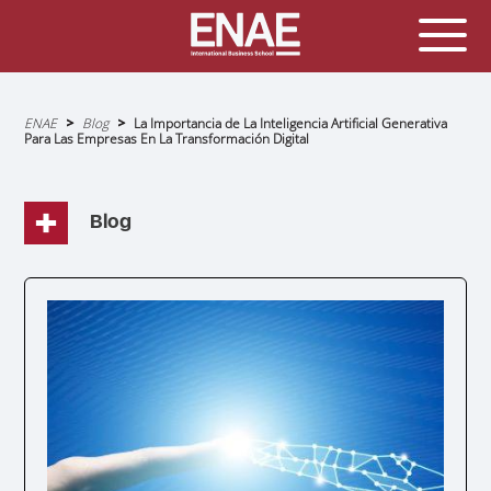
Sobrescribir
ENAE
Blog
La Importancia de La Inteligencia Artificial Generativa
enlaces
Para Las Empresas En La Transformación Digital
de
ayuda
a
la
navegación
Blog