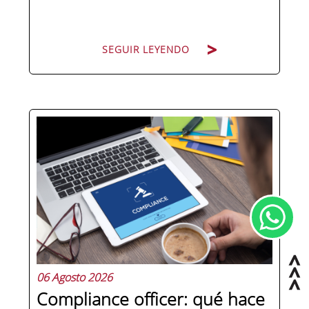
SEGUIR LEYENDO
Hay personas que ocupan puestos de
dirección y hay personas que lideran.
La diferencia no está en el cargo ni en
la antigüedad, sino en un conjunto de
competencias que se pueden
aprender, practicar y medir. Si te
preguntas qué separa a un directivo...
06 Agosto 2026
Compliance officer: qué hace