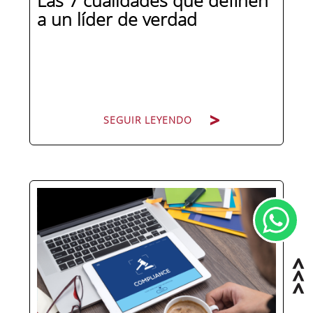
Las 7 cualidades que definen
a un líder de verdad
SEGUIR LEYENDO
Hay personas que ocupan puestos de
dirección y hay personas que lideran.
La diferencia no está en el cargo ni en
la antigüedad, sino en un conjunto de
competencias que se pueden
aprender, practicar y medir. Si te
preguntas qué separa a un directivo...