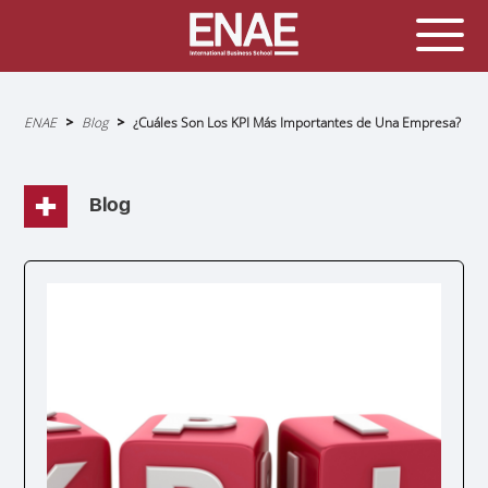
Sobrescribir
ENAE
Blog
¿Cuáles Son Los KPI Más Importantes de Una Empresa?
enlaces
de
ayuda
a
la
navegación
Blog