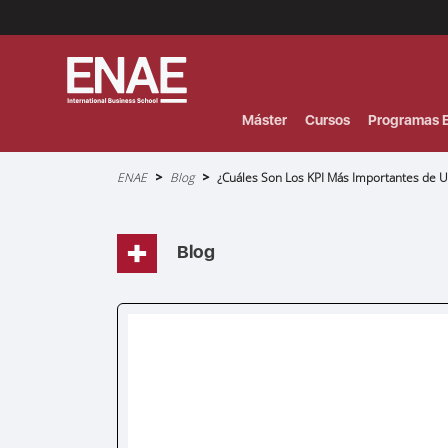
Menú
Superior
(Header)
Máster
Cursos
Programas E
Sobrescribir
ENAE
Blog
¿Cuáles Son Los KPI Más Importantes de 
enlaces
de
ayuda
a
la
navegación
Blog