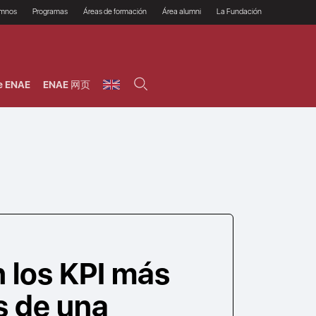
umnos
Programas
Áreas de formación
Área alumni
La Fundación
Por qué ENAE?
Todos los programas
Legal/Fiscal
Beneficios
olsa de empleo
Máster
Tecnología / Digital /
Asociarse
Semipresenciales y
Innovación / Data
oros
Preguntas Frecuentes
online
Science
e ENAE
ENAE 网页
rácticas en empresas
Programas Ejecutivos
Riesgos
NAE Alumni
Cursos de Postgrado y
Personas / RRHH /
Profesionales (Online)
HHDD
roceso de admisión
Agronegocios
inanciación, Becas y
onificación
Comercial / Marketing/
Ventas
inanciación estudios
magin LaCaixa
Dirección / Gestión /
Administración de
réstamo Imagina
empresas
studios Caja Rural
entral
Finanzas
entajas
Operaciones
 los KPI más
s de una