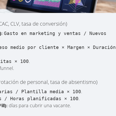
CAC, CLV, tasa de conversión)
):
Gasto en marketing y ventas / Nuevos
eso medio por cliente × Margen × Duración
.
sitas × 100
funnel.
otación de personal, tasa de absentismo)
.
arias / Plantilla media × 100
.
s / Horas planificadas × 100
días para cubrir una vacante.
ll):