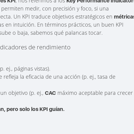
, nos referimos a los
es KPI
Key Performance Indicator
permiten medir, con precisión y foco, si una
recta. Un KPI traduce objetivos estratégicos en
métrica
as en intuición. En términos prácticos, un buen KPI
i sube o baja, sabemos qué palancas tocar.
indicadores de rendimiento
. ej., páginas vistas).
refleja la eficacia de una acción (p. ej., tasa de
un objetivo (p. ej.,
máximo aceptable para crecer
CAC
n, pero solo los KPI guían.