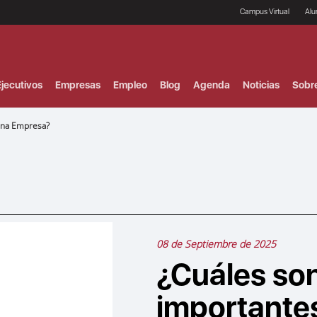
Campus Virtual
Al
¿
B
F
jecutivos
Empresas
Empleo
Blog
Agenda
Noticias
Sobr
P
E
P
Una Empresa?
F
B
F
I
P
e
C
V
08 de Septiembre de 2025
¿Cuáles son
importante