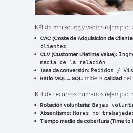
KPI de marketing y ventas (ejemplo: 
CAC (Coste de Adquisición de Cliente
.
clientes
CLV (Customer Lifetime Value):
Ingr
.
media de la relación
Tasa de conversión:
Pedidos / Vi
mide la
del 
Ratio MQL→SQL:
calidad
KPI de recursos humanos (ejemplo: r
Rotación voluntaria:
Bajas volunt
Absentismo:
Horas no trabajada
Tiempo medio de cobertura (Time to Fi