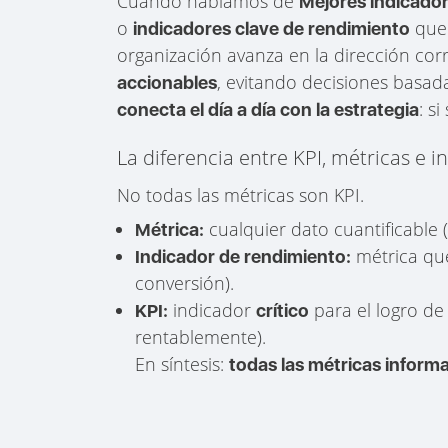
Cuando hablamos de
Mejores indicador
o
que 
indicadores clave de rendimiento
organización avanza en la dirección cor
, evitando decisiones basad
accionables
: s
conecta el día a día con la estrategia
La diferencia entre KPI, métricas e 
No todas las métricas son KPI.
cualquier dato cuantificable (p
Métrica:
métrica que 
Indicador de rendimiento:
conversión).
indicador
para el logro de 
KPI:
crítico
rentablemente).
En síntesis:
todas las métricas informa