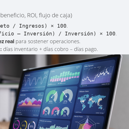
eneficio, ROI, flujo de caja)
.
neto / Ingresos) × 100
.
ficio – Inversión) / Inversión) × 100
para sostener operaciones.
ez real
días inventario + días cobro – días pago.
: