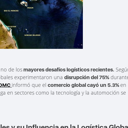
no de los
Segú
mayores desafíos logísticos recientes.
globales experimentaron una
durant
disrupción del 75%
informó que el
en
OMC
comercio global cayó un 5.3%
ega en sectores como la tecnología y la automoción se
 y su Influencia en la Logística Globa