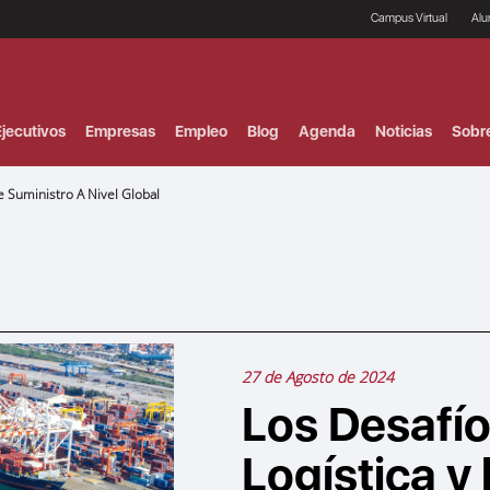
Campus Virtual
Al
¿
B
F
jecutivos
Empresas
Empleo
Blog
Agenda
Noticias
Sobr
P
E
P
e Suministro A Nivel Global
F
B
F
I
P
e
C
V
27 de Agosto de 2024
Los Desafío
Logística y