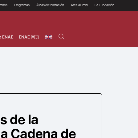
umnos
Programas
Áreas de formación
Área alumni
La Fundación
Por qué ENAE?
Todos los programas
Legal/Fiscal
Beneficios
olsa de empleo
Máster
Tecnología / Digital /
Asociarse
Semipresenciales y
Innovación / Data
oros
Preguntas Frecuentes
online
Science
e ENAE
ENAE 网页
rácticas en empresas
Programas Ejecutivos
Riesgos
NAE Alumni
Cursos de Postgrado y
Personas / RRHH /
Profesionales (Online)
HHDD
roceso de admisión
Agronegocios
inanciación, Becas y
onificación
Comercial / Marketing/
Ventas
inanciación estudios
magin LaCaixa
Dirección / Gestión /
Administración de
réstamo Imagina
empresas
studios Caja Rural
entral
Finanzas
entajas
Operaciones
s de la
 la Cadena de