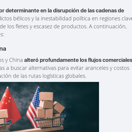
or determinante en la disrupción de las cadenas de
ctos bélicos y la inestabilidad política en regiones clav
e los fletes y escasez de productos. A continuación,
s:
ina
os y China
alteró profundamente los flujos comerciale
as a buscar alternativas para evitar aranceles y costos
ión de las rutas logísticas globales.