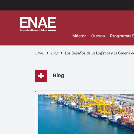
Menú
Superior
(Header)
Máster
Cursos
Programas E
Sobrescribir
ENAE
Blog
Los Desafíos de La Logística y La Cadena d
enlaces
de
ayuda
a
la
navegación
Blog