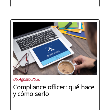
Hay personas que ocupan puestos de
dirección y hay personas que lideran.
La diferencia no está en el cargo ni en
la antigüedad, sino en un conjunto de
competencias que se pueden
aprender, practicar y medir. Si te
preguntas qué separa a un directivo...
06 Agosto 2026
Compliance officer: qué hace
y cómo serlo