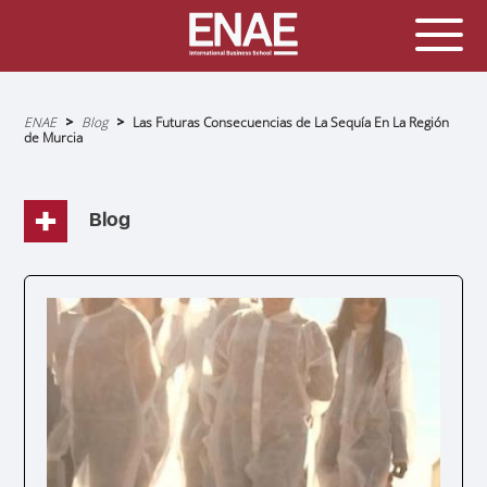
Sobrescribir
ENAE
Blog
Las Futuras Consecuencias de La Sequía En La Región
enlaces
de Murcia
de
ayuda
a
la
navegación
Blog