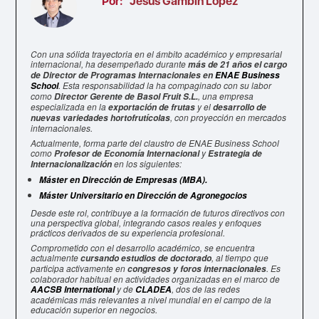
Por:
Jesús Gambín López
Con una sólida trayectoria en el ámbito académico y empresarial
internacional, ha desempeñado durante
más de 21 años el cargo
de Director de Programas Internacionales en
ENAE Business
. Esta responsabilidad la ha compaginado con su labor
School
como
, una empresa
Director Gerente de Basol Fruit S.L.
especializada en la
y el
exportación de frutas
desarrollo de
, con proyección en mercados
nuevas variedades hortofrutícolas
internacionales.
Actualmente, forma parte del claustro de ENAE Business School
como
y
Profesor de Economía Internacional
Estrategia de
en los siguientes:
Internacionalización
Máster en Dirección de Empresas (MBA)
.
Máster Universitario en Dirección de Agronegocios
Desde este rol, contribuye a la formación de futuros directivos con
una perspectiva global, integrando casos reales y enfoques
prácticos derivados de su experiencia profesional.
Comprometido con el desarrollo académico, se encuentra
actualmente
, al tiempo que
cursando estudios de doctorado
participa activamente en
. Es
congresos y foros internacionales
colaborador habitual en actividades organizadas en el marco de
y de
, dos de las redes
AACSB International
CLADEA
académicas más relevantes a nivel mundial en el campo de la
educación superior en negocios.