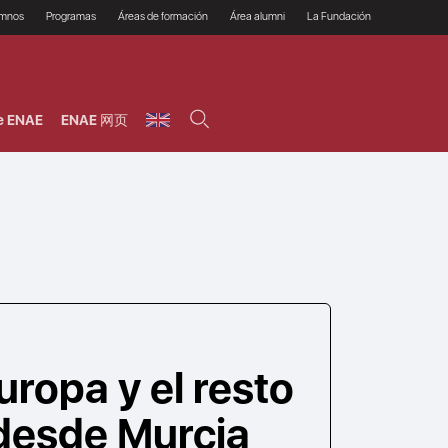
umnos
Programas
Áreas de formación
Área alumni
La Fundación
Por qué ENAE?
Todos los programas
Legal/Fiscal
Beneficios
olsa de empleo
Máster
Tecnología / Digital /
Asociarse
Semipresenciales y
Innovación / Data
oros
Preguntas Frecuentes
online
Science
e ENAE
ENAE 网页
rácticas en empresas
Programas Ejecutivos
Riesgos
NAE Alumni
Cursos de Postgrado y
Personas / RRHH /
Profesionales (Online)
HHDD
roceso de admisión
Agronegocios
inanciación, Becas y
onificación
Comercial / Marketing/
Ventas
inanciación estudios
magin LaCaixa
Dirección / Gestión /
Administración de
réstamo Imagina
empresas
studios Caja Rural
entral
Finanzas
entajas
Operaciones
uropa y el resto
desde Murcia