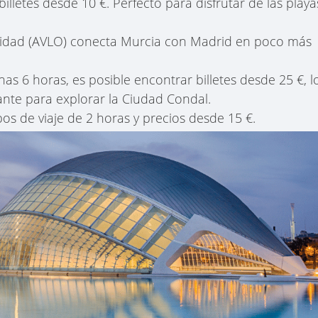
billetes desde 10 €. Perfecto para disfrutar de las playa
locidad (AVLO) conecta Murcia con Madrid en poco más
as 6 horas, es posible encontrar billetes desde 25 €, l
nte para explorar la Ciudad Condal.
pos de viaje de 2 horas y precios desde 15 €.