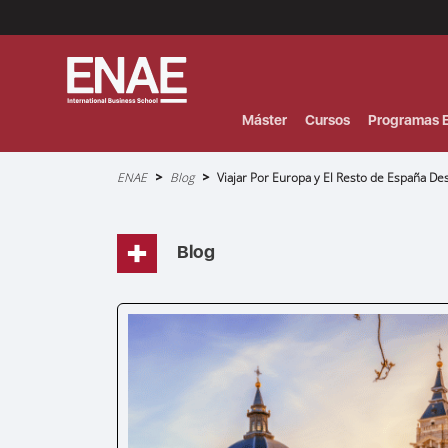
Menú
Superior
(Header)
Máster
Cursos
Programas E
Sobrescribir
ENAE
Blog
Viajar Por Europa y El Resto de España De
enlaces
de
ayuda
a
la
navegación
Blog