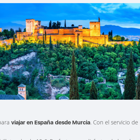
 para
. Con el servicio de
viajar en España
desde Murcia