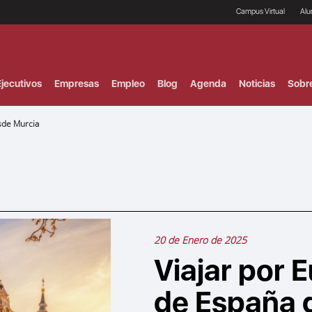
Campus Virtual
Al
¿
B
F
jecutivos
Empresas
Empleo
Blog
Agenda
Noticias
Sobr
P
E
P
sde Murcia
F
B
F
I
P
e
C
V
20 de Enero de 2025
Viajar por E
de España 