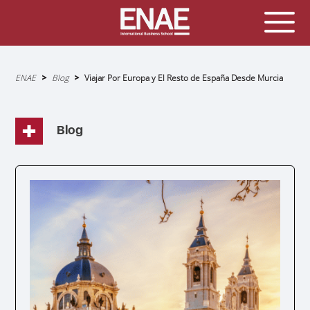
Sobrescribir
ENAE
Blog
Viajar Por Europa y El Resto de España Desde Murcia
enlaces
de
ayuda
a
la
navegación
Blog