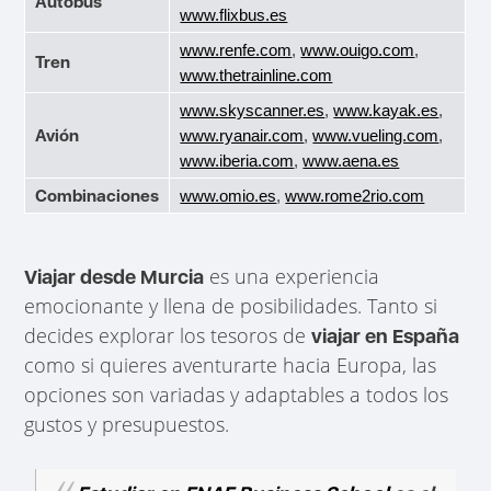
Autobús
www.flixbus.es
www.renfe.com
,
www.ouigo.com
,
Tren
www.thetrainline.com
www.skyscanner.es
,
www.kayak.es
,
Avión
www.ryanair.com
,
www.vueling.com
,
www.iberia.com
,
www.aena.es
Combinaciones
www.omio.es
,
www.rome2rio.com
es una experiencia
Viajar desde Murcia
emocionante y llena de posibilidades. Tanto si
decides explorar los tesoros de
viajar en España
como si quieres aventurarte hacia Europa, las
opciones son variadas y adaptables a todos los
gustos y presupuestos.