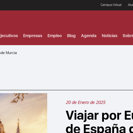
Campus Virtual
Al
¿
B
F
jecutivos
Empresas
Empleo
Blog
Agenda
Noticias
Sobr
P
E
P
sde Murcia
F
B
F
I
P
e
C
V
20 de Enero de 2025
Viajar por E
de España 