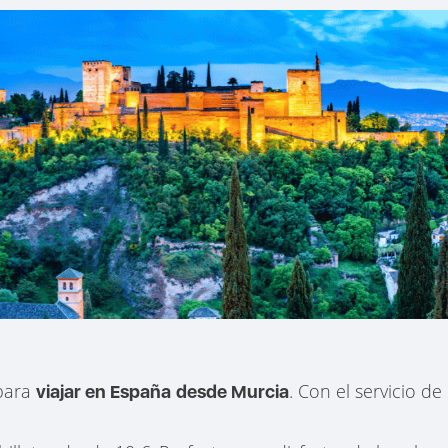
 para
. Con el servicio de
viajar en España
desde Murcia