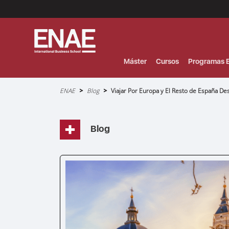
Menú
Superior
(Header)
Máster
Cursos
Programas E
Sobrescribir
ENAE
Blog
Viajar Por Europa y El Resto de España De
enlaces
de
ayuda
a
la
navegación
Blog