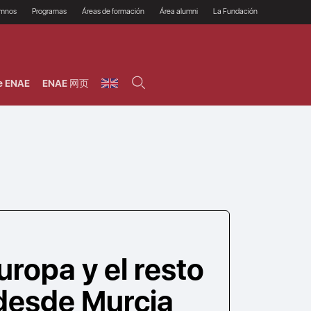
umnos
Programas
Áreas de formación
Área alumni
La Fundación
Por qué ENAE?
Todos los programas
Legal/Fiscal
Beneficios
olsa de empleo
Máster
Tecnología / Digital /
Asociarse
Semipresenciales y
Innovación / Data
oros
Preguntas Frecuentes
online
Science
e ENAE
ENAE 网页
rácticas en empresas
Programas Ejecutivos
Riesgos
NAE Alumni
Cursos de Postgrado y
Personas / RRHH /
Profesionales (Online)
HHDD
roceso de admisión
Agronegocios
inanciación, Becas y
onificación
Comercial / Marketing/
Ventas
inanciación estudios
magin LaCaixa
Dirección / Gestión /
Administración de
réstamo Imagina
empresas
studios Caja Rural
entral
Finanzas
entajas
Operaciones
uropa y el resto
desde Murcia