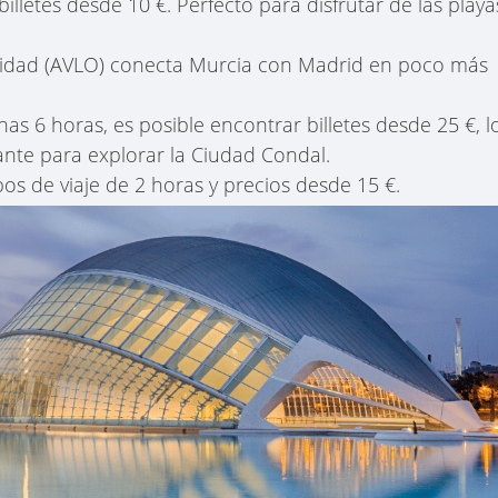
billetes desde 10 €. Perfecto para disfrutar de las playa
locidad (AVLO) conecta Murcia con Madrid en poco más
as 6 horas, es posible encontrar billetes desde 25 €, l
nte para explorar la Ciudad Condal.
pos de viaje de 2 horas y precios desde 15 €.