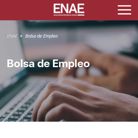
Sobrescribir
ENAE
Bolsa de Empleo
enlaces
de
ayuda
Bolsa de Empleo
a
la
navegación