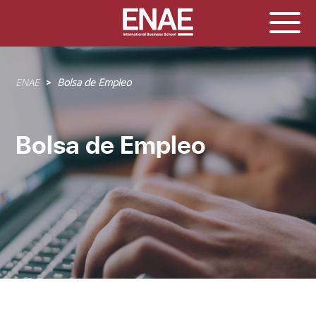
Sobrescribir
ENAE
Bolsa de Empleo
enlaces
de
ayuda
Bolsa de Empleo
a
la
navegación