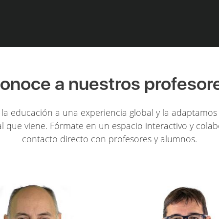
onoce a nuestros profesor
la educación a una experiencia global y la adaptamos 
l que viene. Fórmate en un espacio interactivo y colab
contacto directo con profesores y alumnos.