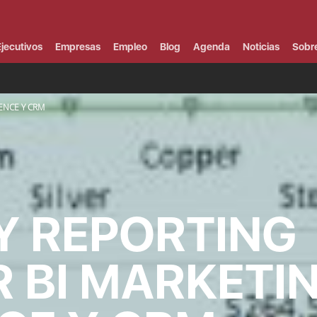
Campus Virtual
Al
¿
jecutivos
Empresas
Empleo
Blog
Agenda
Noticias
Sobr
B
F
P
E
ENCE Y CRM
P
F
B
F
I
P
e
C
 Y REPORTING
V
 BI MARKETI