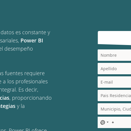
 datos es constante y
sariales,
Power BI
 el desempeño
as fuentes requiere
e a los profesionales
egral. Es decir,
cias
, proporcionando
tegias
y la
N
o
os, Power BI ofrece