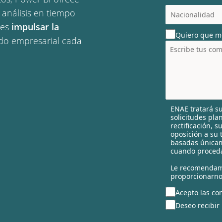
c
 análisis en tiempo
o
les
impulsar la
u
Quiero que m
n
o empresarial cada
t
r
y
s
e
l
ENAE tratará su
e
solicitudes pla
c
rectificación, 
t
oposición a su 
e
basadas únicam
cuando proceda
d
Le recomendam
proporcionarno
Acepto las con
Deseo recibir