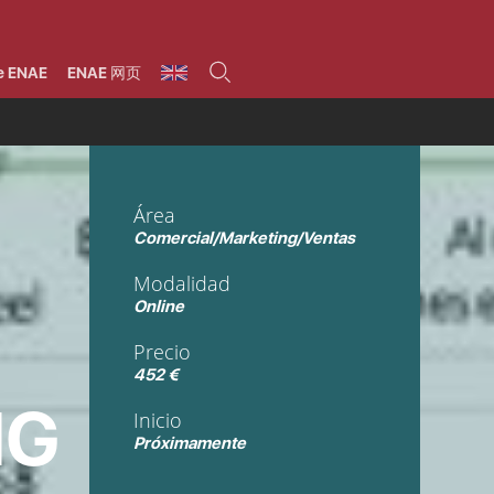
umnos
Programas
Áreas de formación
Área alumni
La Fundación
Por qué ENAE?
Todos los programas
Legal/Fiscal
Beneficios
e ENAE
ENAE 网页
olsa de empleo
Máster
Tecnología / Digital /
Asociarse
Semipresenciales y
Innovación / Data
oros
Preguntas Frecuentes
online
Science
rácticas en empresas
Programas Ejecutivos
Riesgos
NAE Alumni
Cursos de Postgrado y
Personas / RRHH /
Profesionales (Online)
HHDD
roceso de admisión
Agronegocios
Área
inanciación, Becas y
onificación
Comercial / Marketing/
Comercial/Marketing/Ventas
Ventas
inanciación estudios
magin LaCaixa
Dirección / Gestión /
Modalidad
Administración de
réstamo Imagina
empresas
Online
studios Caja Rural
entral
Finanzas
Precio
entajas
Operaciones
452 €
NG
Inicio
Próximamente