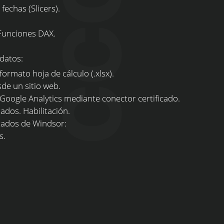
echas (Slicers).
Funciones DAX.
datos:
rmato hoja de cálculo (.xlsx).
e un sitio web.
ogle Analytics mediante conector certificado.
dos. Habilitación.
ados de Windsor:
s.