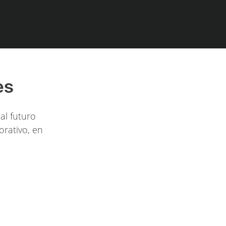
es
al futuro
orativo, en