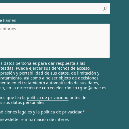
e llamen
s datos personales para dar respuesta a las
nteadas. Puede ejercer sus derechos de acceso,
supresión y portabilidad de sus datos, de limitación y
tratamiento, así como a no ser objeto de decisiones
ente en el tratamiento automatizado de sus datos,
n, en la dirección de correo electrónico rgpd@enae.es
os que lea la
política de privacidad
antes de
s sus datos personales.
diciones legales y la política de privacidad*
 newsletter e información de interés