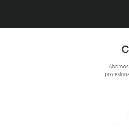
C
Abrimos 
profesiona