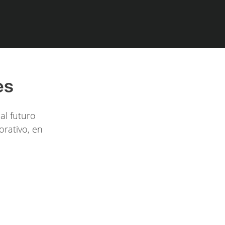
es
al futuro
orativo, en