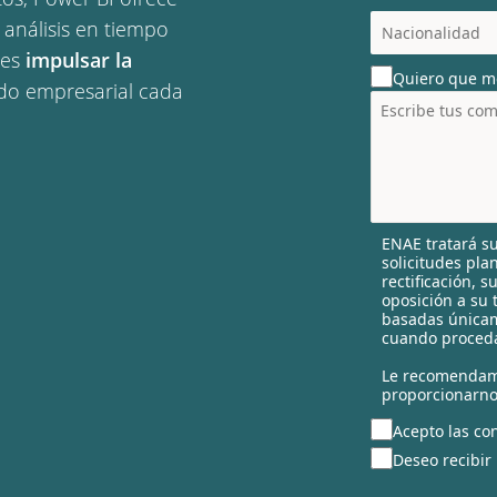
c
 análisis en tiempo
o
les
impulsar la
u
Quiero que m
n
o empresarial cada
t
r
y
s
e
l
ENAE tratará su
e
solicitudes pla
c
rectificación, 
t
oposición a su 
e
basadas únicam
cuando proceda
d
Le recomendam
proporcionarno
Acepto las con
Deseo recibir