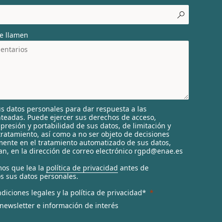
e llamen
s datos personales para dar respuesta a las
nteadas. Puede ejercer sus derechos de acceso,
supresión y portabilidad de sus datos, de limitación y
tratamiento, así como a no ser objeto de decisiones
ente en el tratamiento automatizado de sus datos,
n, en la dirección de correo electrónico rgpd@enae.es
os que lea la
política de privacidad
antes de
s sus datos personales.
diciones legales y la política de privacidad*
 newsletter e información de interés