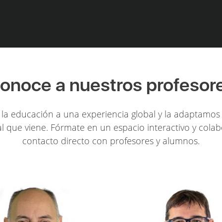
onoce a nuestros profesor
la educación a una experiencia global y la adaptamos 
l que viene. Fórmate en un espacio interactivo y colab
contacto directo con profesores y alumnos.