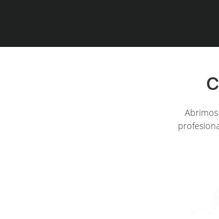
C
Abrimos 
profesiona