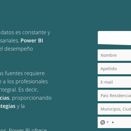
 datos es constante y
sariales,
Power BI
 el desempeño
as fuentes requiere
e a los profesionales
egral. Es decir,
cias
, proporcionando
tegias
y la
N
o
os, Power BI ofrece