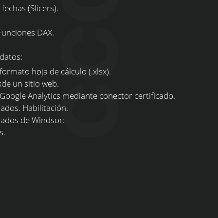
echas (Slicers).
Funciones DAX.
datos:
rmato hoja de cálculo (.xlsx).
e un sitio web.
ogle Analytics mediante conector certificado.
dos. Habilitación.
ados de Windsor:
s.