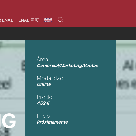
umnos
Programas
Áreas de formación
Área alumni
La Fundación
Por qué ENAE?
Todos los programas
Legal/Fiscal
Beneficios
e ENAE
ENAE 网页
olsa de empleo
Máster
Tecnología / Digital /
Asociarse
Semipresenciales y
Innovación / Data
oros
Preguntas Frecuentes
online
Science
rácticas en empresas
Programas Ejecutivos
Riesgos
NAE Alumni
Cursos de Postgrado y
Personas / RRHH /
Profesionales (Online)
HHDD
roceso de admisión
Agronegocios
Área
inanciación, Becas y
onificación
Comercial / Marketing/
Comercial/Marketing/Ventas
Ventas
inanciación estudios
magin LaCaixa
Dirección / Gestión /
Modalidad
Administración de
réstamo Imagina
empresas
Online
studios Caja Rural
entral
Finanzas
Precio
entajas
Operaciones
452 €
NG
Inicio
Próximamente