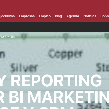
Campus Virtual
Al
¿
jecutivos
Empresas
Empleo
Blog
Agenda
Noticias
Sobr
B
F
P
E
ENCE Y CRM
P
F
B
F
I
P
e
C
 Y REPORTING
V
 BI MARKETI