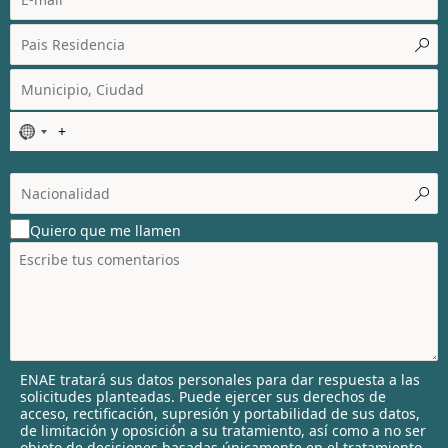
N
o
c
o
u
Quiero que me llamen
n
t
r
y
s
e
l
ENAE tratará sus datos personales para dar respuesta a las
e
solicitudes planteadas. Puede ejercer sus derechos de
c
acceso, rectificación, supresión y portabilidad de sus datos,
t
de limitación y oposición a su tratamiento, así como a no ser
objeto de decisiones basadas únicamente en el tratamiento
e