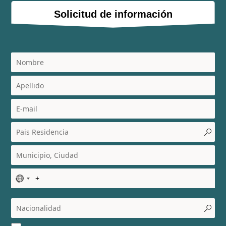
Solicitud de información
N
o
c
o
u