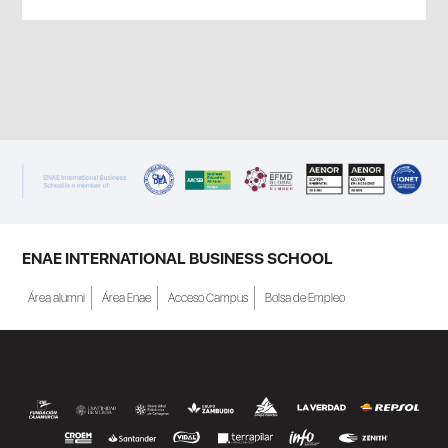
ENAE INTERNATIONAL BUSINESS SCHOOL
Área alumni
Área Enae
Acceso Campus
Bolsa de Empleo