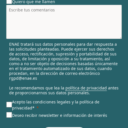
Quiero que me llamen
n
t
r
y
s
e
l
ENAE tratará sus datos personales para dar respuesta a
e
las solicitudes planteadas. Puede ejercer sus derechos
c
de acceso, rectificación, supresión y portabilidad de sus
t
datos, de limitación y oposición a su tratamiento, así
e
como a no ser objeto de decisiones basadas únicamente
en el tratamiento automatizado de sus datos, cuando
d
procedan, en la dirección de correo electrónico
rgpd@enae.es
Le recomendamos que lea la
política de privacidad
antes
de proporcionarnos sus datos personales.
Acepto las condiciones legales y la política de
privacidad*
Deseo recibir newsletter e información de interés