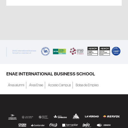
ENAE INTERNATIONAL BUSINESS SCHOOL
Área alumni
Área Enae
Acceso Campus
Bolsa de Empleo