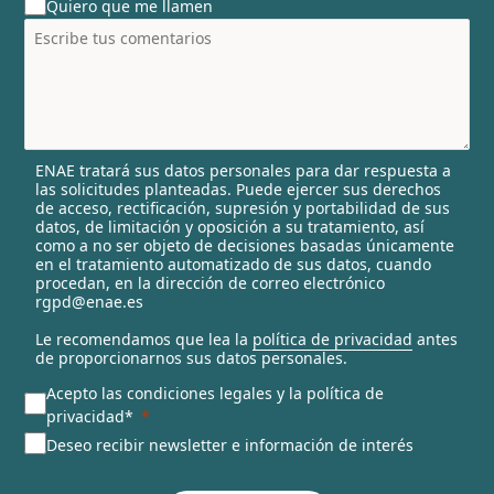
Quiero que me llamen
n
t
r
y
s
e
l
ENAE tratará sus datos personales para dar respuesta a
e
las solicitudes planteadas. Puede ejercer sus derechos
c
de acceso, rectificación, supresión y portabilidad de sus
t
datos, de limitación y oposición a su tratamiento, así
e
como a no ser objeto de decisiones basadas únicamente
en el tratamiento automatizado de sus datos, cuando
d
procedan, en la dirección de correo electrónico
rgpd@enae.es
Le recomendamos que lea la
política de privacidad
antes
de proporcionarnos sus datos personales.
Acepto las condiciones legales y la política de
privacidad*
Deseo recibir newsletter e información de interés