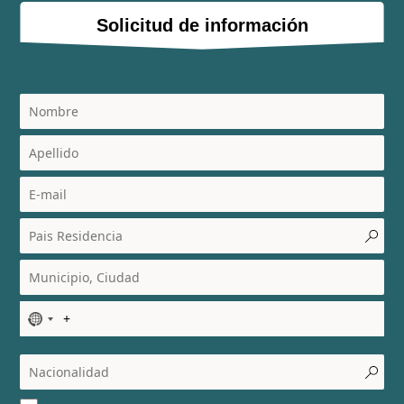
Solicitud de información
N
o
c
o
u