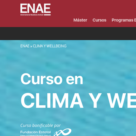
Menú
Superior
(Header)
Máster
Cursos
Programas E
SOBRESCRIBIR ENLACES DE AYUDA A LA NAVEGACIÓN
ENAE
CLIMA Y WELLBEING
Curso en
CLIMA Y W