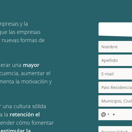
mpresas y la
que las empresas
r nuevas formas de
enerar una
mayor
cuencia, aumentar el
menta la motivación y
 una cultura sólida
 a la
retención el
N
o
ntender cómo fomentar
c
r
estimular la