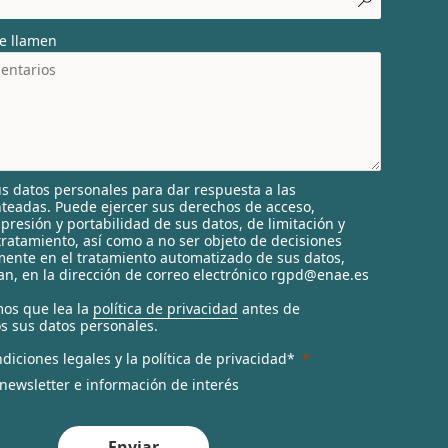
e llamen
s datos personales para dar respuesta a las
nteadas. Puede ejercer sus derechos de acceso,
supresión y portabilidad de sus datos, de limitación y
tratamiento, así como a no ser objeto de decisiones
ente en el tratamiento automatizado de sus datos,
n, en la dirección de correo electrónico rgpd@enae.es
os que lea la
política de privacidad
antes de
s sus datos personales.
diciones legales y la política de privacidad*
 newsletter e información de interés
Enviar