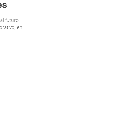
es
al futuro
orativo, en