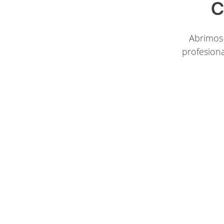
C
Abrimos 
profesiona