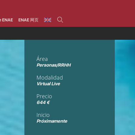
umnos
Programas
Áreas de formación
Área alumni
La Fundación
Por qué ENAE?
Todos los programas
Legal/Fiscal
Beneficios
e ENAE
ENAE 网页
olsa de empleo
Máster
Tecnología / Digital /
Asociarse
Semipresenciales y
Innovación / Data
oros
Preguntas Frecuentes
online
Science
rácticas en empresas
Programas Ejecutivos
Riesgos
NAE Alumni
Cursos de Postgrado y
Personas / RRHH /
Profesionales (Online)
HHDD
roceso de admisión
Agronegocios
Área
inanciación, Becas y
onificación
Comercial / Marketing/
Personas/RRHH
Ventas
inanciación estudios
magin LaCaixa
Dirección / Gestión /
Modalidad
Administración de
réstamo Imagina
empresas
Virtual Live
studios Caja Rural
entral
Finanzas
Precio
entajas
Operaciones
644 €
Inicio
Próximamente