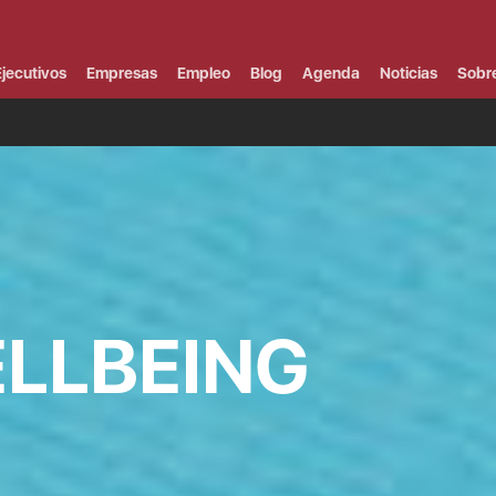
Campus Virtual
Al
¿
jecutivos
Empresas
Empleo
Blog
Agenda
Noticias
Sobr
B
F
P
E
P
F
B
F
I
P
e
C
ELLBEING
V