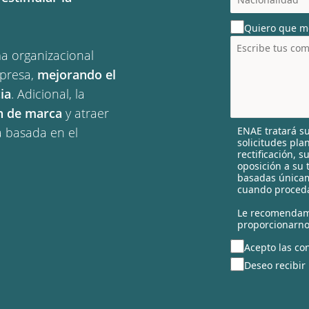
o
u
Quiero que m
n
t
ma organizacional
r
presa,
mejorando el
y
s
ia
. Adicional, la
e
ón de marca
y atraer
l
ENAE tratará su
a basada en el
e
solicitudes pla
c
rectificación, 
t
oposición a su 
e
basadas únicam
cuando proceda
d
Le recomendam
proporcionarno
Acepto las con
Deseo recibir