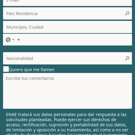
N
o
c
o
u
Quiero que me llamen
n
t
r
y
s
e
l
ENAE tratará sus datos personales para dar respuesta a las
e
solicitudes planteadas. Puede ejercer sus derechos de
c
acceso, rectificación, supresión y portabilidad de sus datos,
t
de limitación y oposición a su tratamiento, así como a no ser
objeto de decisiones basadas únicamente en el tratamiento
e