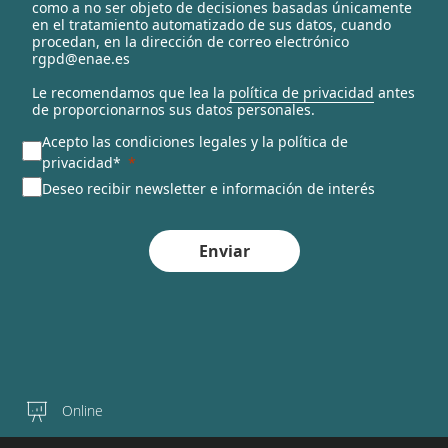
e
como a no ser objeto de decisiones basadas únicamente
en el tratamiento automatizado de sus datos, cuando
d
procedan, en la dirección de correo electrónico
rgpd@enae.es
Le recomendamos que lea la
política de privacidad
antes
de proporcionarnos sus datos personales.
Acepto las condiciones legales y la política de
privacidad*
Deseo recibir newsletter e información de interés
Enviar
Online