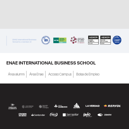
ENAE INTERNATIONAL BUSINESS SCHOOL
Área alumni
Área Enae
Acceso Campus
Bolsa de Empleo