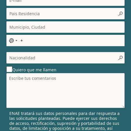
N
o
c
o
u
Quiero que me llamen
n
t
r
y
s
e
l
ENAE tratará sus datos personales para dar respuesta a
e
las solicitudes planteadas. Puede ejercer sus derechos
c
de acceso, rectificación, supresión y portabilidad de sus
t
datos, de limitación y oposición a su tratamiento, así