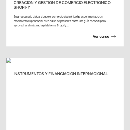
CREACION Y GESTION DE COMERCIO ELECTRONICO
SHOPIFY
En un escenario global donde el comercio electrónico ha experimentado un
crecimiento exponencial, este curso se presenta como una guía esencial para
aprovechar al máximo la plataforma Shopify. ...
Ver curso
INSTRUMENTOS Y FINANCIACION INTERNACIONAL