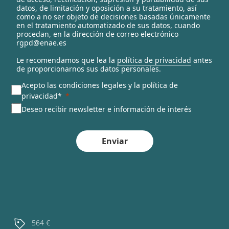
t
datos, de limitación y oposición a su tratamiento, así
e
como a no ser objeto de decisiones basadas únicamente
en el tratamiento automatizado de sus datos, cuando
d
procedan, en la dirección de correo electrónico
rgpd@enae.es
Le recomendamos que lea la
política de privacidad
antes
de proporcionarnos sus datos personales.
Acepto las condiciones legales y la política de
privacidad*
Deseo recibir newsletter e información de interés
Enviar
564 €