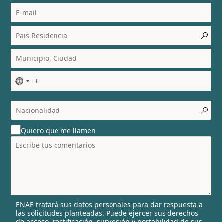
N
o
c
o
u
Quiero que me llamen
n
t
r
y
s
e
l
ENAE tratará sus datos personales para dar respuesta a
e
las solicitudes planteadas. Puede ejercer sus derechos
c
de acceso, rectificación, supresión y portabilidad de sus