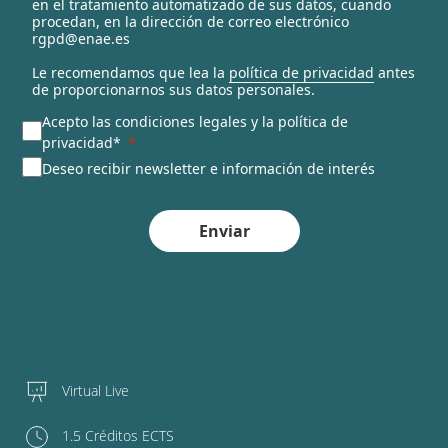
en el tratamiento automatizado de sus datos, cuando
d
procedan, en la dirección de correo electrónico
rgpd@enae.es
Le recomendamos que lea la
política de privacidad
antes
de proporcionarnos sus datos personales.
Acepto las condiciones legales y la política de
privacidad*
Deseo recibir newsletter e información de interés
Enviar
Virtual Live
1.5 Créditos ECTS