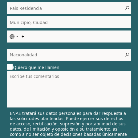
N
o
c
o
u
Quiero que me llamen
n
t
r
y
s
e
l
ENAE tratará sus datos personales para dar respuesta a
e
las solicitudes planteadas. Puede ejercer sus derechos
c
de acceso, rectificación, supresión y portabilidad de sus
t
datos, de limitación y oposición a su tratamiento, así
e
como a no ser objeto de decisiones basadas únicamente