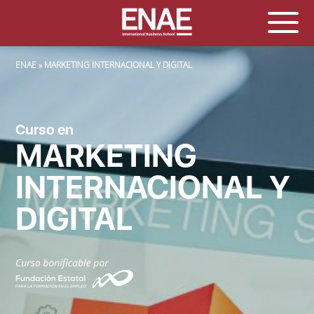
SOBRESCRIBIR ENLACES DE AYUDA A LA NAVEGACIÓN
ENAE
MARKETING INTERNACIONAL Y DIGITAL
Curso en
MARKETING
INTERNACIONAL Y
DIGITAL