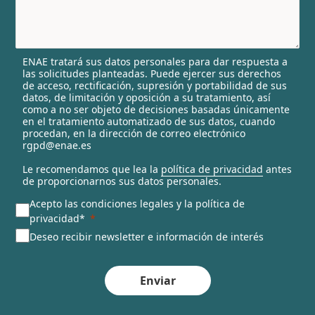
y
s
e
l
ENAE tratará sus datos personales para dar respuesta a
e
las solicitudes planteadas. Puede ejercer sus derechos
c
de acceso, rectificación, supresión y portabilidad de sus
t
datos, de limitación y oposición a su tratamiento, así
e
como a no ser objeto de decisiones basadas únicamente
en el tratamiento automatizado de sus datos, cuando
d
procedan, en la dirección de correo electrónico
rgpd@enae.es
Le recomendamos que lea la
política de privacidad
antes
de proporcionarnos sus datos personales.
Acepto las condiciones legales y la política de
privacidad*
Deseo recibir newsletter e información de interés
Enviar