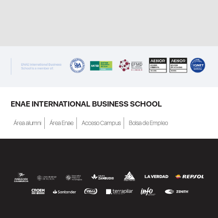
ENAE INTERNATIONAL BUSINESS SCHOOL
Área alumni
Área Enae
Acceso Campus
Bolsa de Empleo