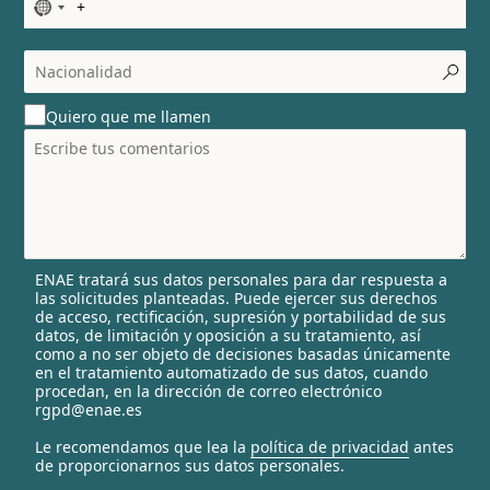
N
o
c
o
u
Quiero que me llamen
n
t
r
y
s
e
l
ENAE tratará sus datos personales para dar respuesta a
e
las solicitudes planteadas. Puede ejercer sus derechos
c
de acceso, rectificación, supresión y portabilidad de sus
t
datos, de limitación y oposición a su tratamiento, así
e
como a no ser objeto de decisiones basadas únicamente
en el tratamiento automatizado de sus datos, cuando
d
procedan, en la dirección de correo electrónico
rgpd@enae.es
Le recomendamos que lea la
política de privacidad
antes
de proporcionarnos sus datos personales.