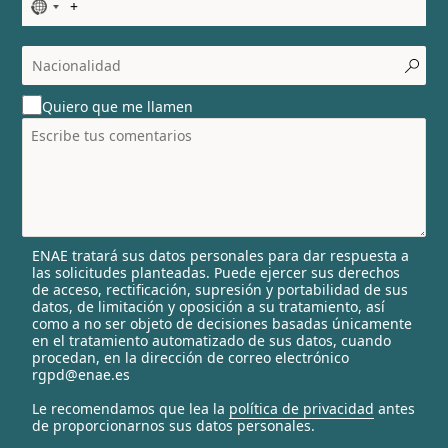
N
o
c
o
u
Quiero que me llamen
n
t
r
y
s
e
l
ENAE tratará sus datos personales para dar respuesta a
e
las solicitudes planteadas. Puede ejercer sus derechos
c
de acceso, rectificación, supresión y portabilidad de sus
t
datos, de limitación y oposición a su tratamiento, así
e
como a no ser objeto de decisiones basadas únicamente
en el tratamiento automatizado de sus datos, cuando
d
procedan, en la dirección de correo electrónico
rgpd@enae.es
Le recomendamos que lea la
política de privacidad
antes
de proporcionarnos sus datos personales.