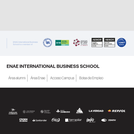
ENAE INTERNATIONAL BUSINESS SCHOOL
Área alumni
Área Enae
Acceso Campus
Bolsa de Empleo