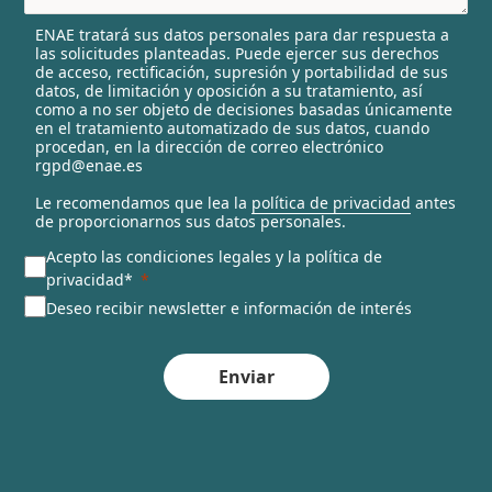
l
ENAE tratará sus datos personales para dar respuesta a
e
las solicitudes planteadas. Puede ejercer sus derechos
c
de acceso, rectificación, supresión y portabilidad de sus
t
datos, de limitación y oposición a su tratamiento, así
e
como a no ser objeto de decisiones basadas únicamente
en el tratamiento automatizado de sus datos, cuando
d
procedan, en la dirección de correo electrónico
rgpd@enae.es
Le recomendamos que lea la
política de privacidad
antes
de proporcionarnos sus datos personales.
Acepto las condiciones legales y la política de
privacidad*
Deseo recibir newsletter e información de interés
Enviar