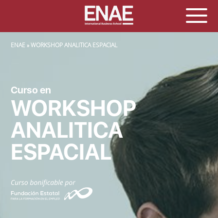
SOBRESCRIBIR ENLACES DE AYUDA A LA NAVEGACIÓN
ENAE
WORKSHOP ANALITICA ESPACIAL
Curso en
WORKSHOP
ANALITICA
ESPACIAL