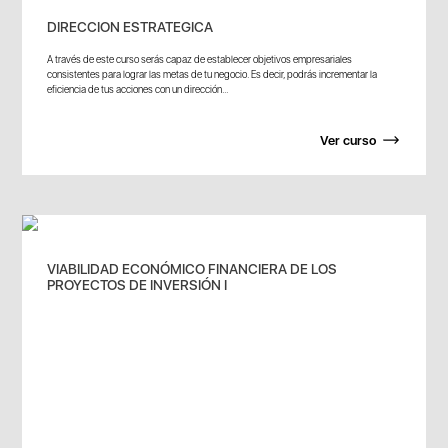
DIRECCION ESTRATEGICA
A través de este curso serás capaz de establecer objetivos empresariales
consistentes para lograr las metas de tu negocio. Es decir, podrás incrementar la
eficiencia de tus acciones con un dirección...
Ver curso
VIABILIDAD ECONÓMICO FINANCIERA DE LOS
PROYECTOS DE INVERSIÓN I