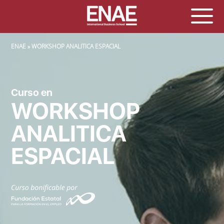
SOBRESCRIBIR ENLACES DE AYUDA A LA NAVEGACIÓN
ENAE
WORKSHOP ANALITICA ESPACIAL
Curso en
WORKSHOP
ANALITICA
ESPACIAL