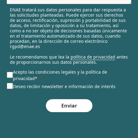
l
ENAE tratará sus datos personales para dar respuesta a
e
las solicitudes planteadas. Puede ejercer sus derechos
c
de acceso, rectificación, supresión y portabilidad de sus
t
datos, de limitación y oposición a su tratamiento, así
e
como a no ser objeto de decisiones basadas únicamente
en el tratamiento automatizado de sus datos, cuando
d
procedan, en la dirección de correo electrónico
rgpd@enae.es
Le recomendamos que lea la
política de privacidad
antes
de proporcionarnos sus datos personales.
Acepto las condiciones legales y la política de
privacidad*
Deseo recibir newsletter e información de interés
Enviar