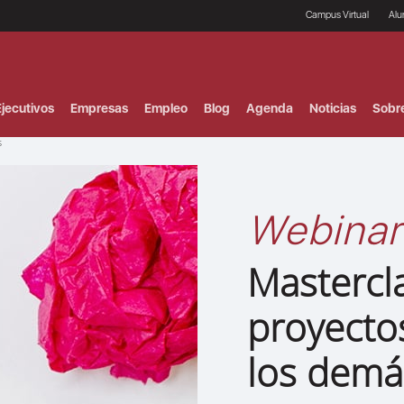
Campus Virtual
Al
¿
B
F
jecutivos
Empresas
Empleo
Blog
Agenda
Noticias
Sobr
P
E
s
P
F
B
F
Webinar
I
P
e
Mastercl
C
V
proyecto
los demá