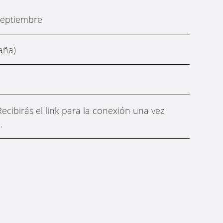
septiembre
aña)
ecibirás el link para la conexión una vez
.