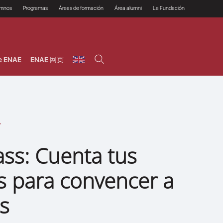
umnos
Programas
Áreas de formación
Área alumni
La Fundación
Por qué ENAE?
Todos los programas
Legal/Fiscal
Beneficios
olsa de empleo
Máster
Tecnología / Digital /
Asociarse
Semipresenciales y
Innovación / Data
oros
Preguntas Frecuentes
online
Science
e ENAE
ENAE 网页
rácticas en empresas
Programas Ejecutivos
Riesgos
NAE Alumni
Cursos de Postgrado y
Personas / RRHH /
Profesionales (Online)
HHDD
roceso de admisión
Agronegocios
inanciación, Becas y
onificación
Comercial / Marketing/
Ventas
inanciación estudios
magin LaCaixa
Dirección / Gestión /
Administración de
réstamo Imagina
empresas
studios Caja Rural
ass: Cuenta tus
entral
Finanzas
entajas
Operaciones
s para convencer a
s