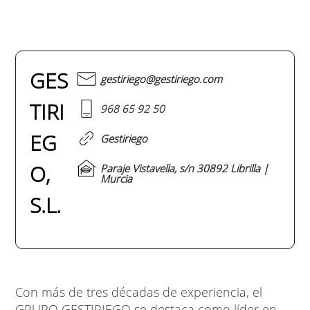
GES
gestiriego@gestiriego.com
TIRI
968 65 92 50
EG
Gestiriego
O,
Paraje Vistavella, s/n 30892 Librilla |
Murcia
S.L.
Con más de tres décadas de experiencia, el
GRUPO GESTIRIEGO se destaca como líder en